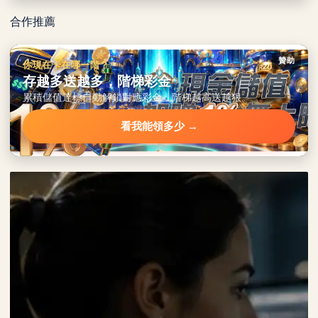
合作推薦
贊助
你現在卡在哪一階？
存越多送越多，階梯彩金
累積儲值達標自動解鎖對應彩金，階梯越高送越狠。
看我能領多少 →