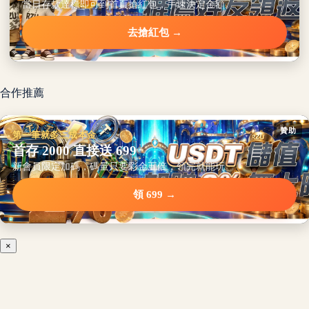
當日存款達標即可到首頁搶紅包，手速決定金額。
去搶紅包 →
合作推薦
贊助
第一筆就多三成本金
首存 2000 直接送 699
新會員限定加碼，碼量只要彩金五倍，領完就能玩。
領 699 →
×