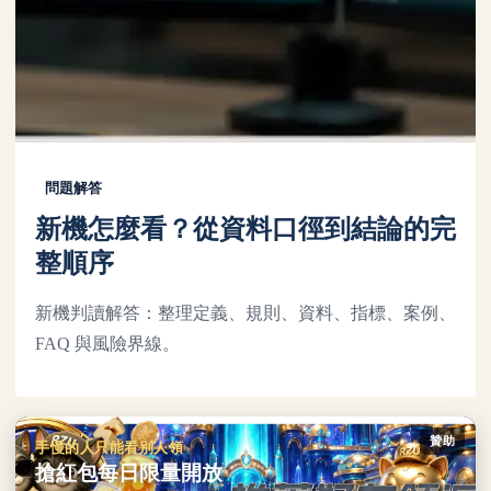
問題解答
新機怎麼看？從資料口徑到結論的完
整順序
新機判讀解答：整理定義、規則、資料、指標、案例、
FAQ 與風險界線。
贊助
手慢的人只能看別人領
搶紅包每日限量開放