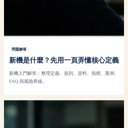
問題解答
新機是什麼？先用一頁弄懂核心定義
新機入門解答：整理定義、規則、資料、指標、案例、
FAQ 與風險界線。