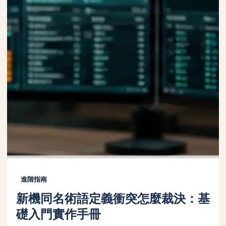
進階指南
新機同名術語定義衝突怎麼裁決：基
礎入門實作手冊