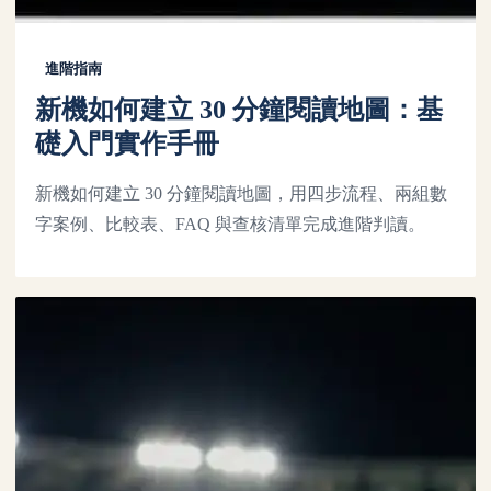
進階指南
新機如何建立 30 分鐘閱讀地圖：基
礎入門實作手冊
新機如何建立 30 分鐘閱讀地圖，用四步流程、兩組數
字案例、比較表、FAQ 與查核清單完成進階判讀。