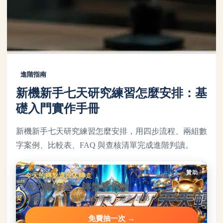
進階指南
新機新手七天研究練習怎麼安排：基
礎入門實作手冊
新機新手七天研究練習怎麼安排，用四步流程、兩組數
字案例、比較表、FAQ 與查核清單完成進階判讀。
贊助
今天的轉盤還沒人轉走
天天轉好運，轉盤等你抽
單筆存款 3000 就送轉盤機會，最高 2888 每天都能中。
免費抽一次 →