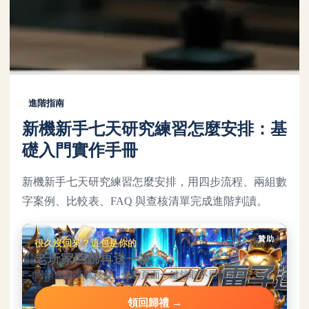
進階指南
新機新手七天研究練習怎麼安排：基
礎入門實作手冊
新機新手七天研究練習怎麼安排，用四步流程、兩組數
字案例、比較表、FAQ 與查核清單完成進階判讀。
贊助
很久沒回來？這包是你的
老玩家回歸再送一次
回鍋會員專屬彩金，優惠頁面一鍵領取不用問客服。
領回歸禮 →