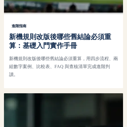
進階指南
新機規則改版後哪些舊結論必須重
算：基礎入門實作手冊
新機規則改版後哪些舊結論必須重算，用四步流程、兩
組數字案例、比較表、FAQ 與查核清單完成進階判
讀。