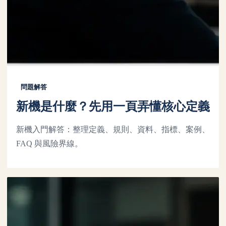
問題解答
新機是什麼？先用一頁弄懂核心定義
新機入門解答：整理定義、規則、資料、指標、案例、
FAQ 與風險界線。