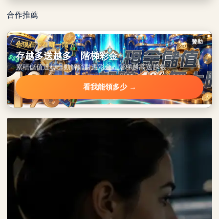
合作推薦
贊助
你現在卡在哪一階？
存越多送越多，階梯彩金
累積儲值達標自動解鎖對應彩金，階梯越高送越狠。
看我能領多少 →