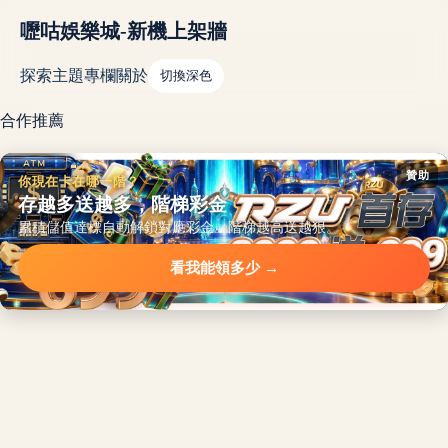
嚦咕娛樂城-新機上架牆
探索
主題
專欄
關於
切換深色
合作推薦
贊助
你現在卡在哪一階？
存越多送越多，階梯彩金
累積儲值達標自動解鎖對應彩金，階梯越高送越狠。
看我能領多少 →