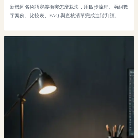
新機同名術語定義衝突怎麼裁決，用四步流程、兩組數
字案例、比較表、FAQ 與查核清單完成進階判讀。