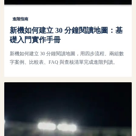
進階指南
新機如何建立 30 分鐘閱讀地圖：基
礎入門實作手冊
新機如何建立 30 分鐘閱讀地圖，用四步流程、兩組數
字案例、比較表、FAQ 與查核清單完成進階判讀。