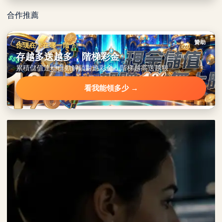
合作推薦
贊助
你現在卡在哪一階？
存越多送越多，階梯彩金
累積儲值達標自動解鎖對應彩金，階梯越高送越狠。
看我能領多少 →