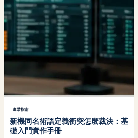
進階指南
新機同名術語定義衝突怎麼裁決：基
礎入門實作手冊