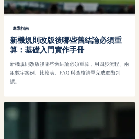
進階指南
新機規則改版後哪些舊結論必須重
算：基礎入門實作手冊
新機規則改版後哪些舊結論必須重算，用四步流程、兩
組數字案例、比較表、FAQ 與查核清單完成進階判
讀。