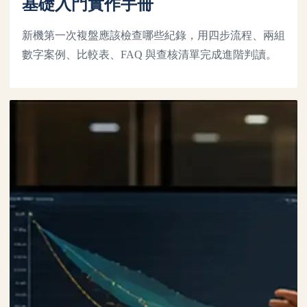
基礎入門實作手冊
新機第一次複盤應該檢查哪些紀錄，用四步流程、兩組
數字案例、比較表、FAQ 與查核清單完成進階判讀。