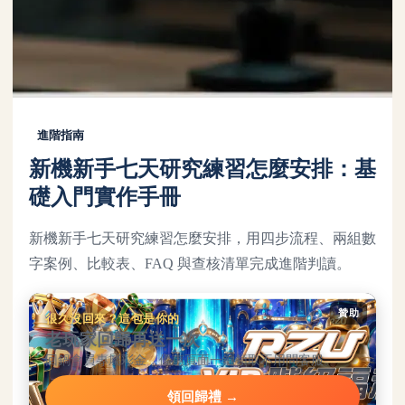
進階指南
新機新手七天研究練習怎麼安排：基
礎入門實作手冊
新機新手七天研究練習怎麼安排，用四步流程、兩組數
字案例、比較表、FAQ 與查核清單完成進階判讀。
贊助
很久沒回來？這包是你的
老玩家回歸再送一次
回鍋會員專屬彩金，優惠頁面一鍵領取不用問客服。
領回歸禮 →