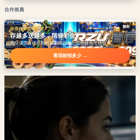
合作推薦
贊助
你現在卡在哪一階？
存越多送越多，階梯彩金
累積儲值達標自動解鎖對應彩金，階梯越高送越狠。
看我能領多少 →