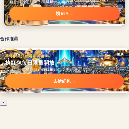
新會員限定加碼，碼量只要彩金五倍，領完就能玩。
領 699 →
合作推薦
贊助
手慢的人只能看別人領
搶紅包每日限量開放
當日存款達標即可到首頁搶紅包，手速決定金額。
去搶紅包 →
×