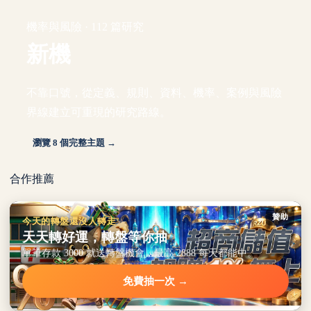
機率與風險 · 112 篇研究
新機
不靠口號，從定義、規則、資料、機率、案例與風險
界線建立可重現的研究路線。
瀏覽 8 個完整主題 →
合作推薦
贊助
今天的轉盤還沒人轉走
天天轉好運，轉盤等你抽
單筆存款 3000 就送轉盤機會，最高 2888 每天都能中。
免費抽一次 →