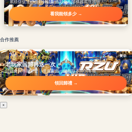
累積儲值達標自動解鎖對應彩金，階梯越高送越狠。
看我能領多少 →
合作推薦
贊助
很久沒回來？這包是你的
老玩家回歸再送一次
回鍋會員專屬彩金，優惠頁面一鍵領取不用問客服。
領回歸禮 →
×