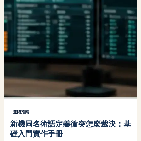
進階指南
新機同名術語定義衝突怎麼裁決：基
礎入門實作手冊