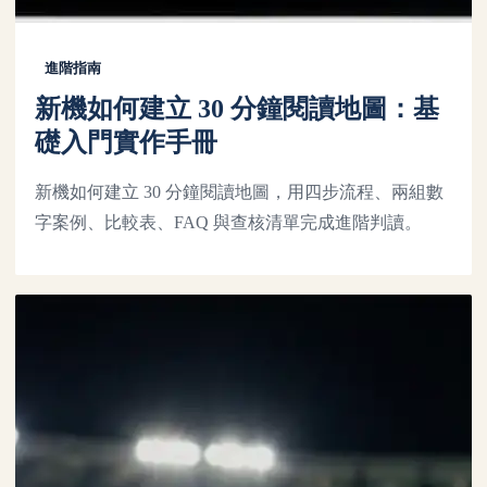
進階指南
新機如何建立 30 分鐘閱讀地圖：基
礎入門實作手冊
新機如何建立 30 分鐘閱讀地圖，用四步流程、兩組數
字案例、比較表、FAQ 與查核清單完成進階判讀。