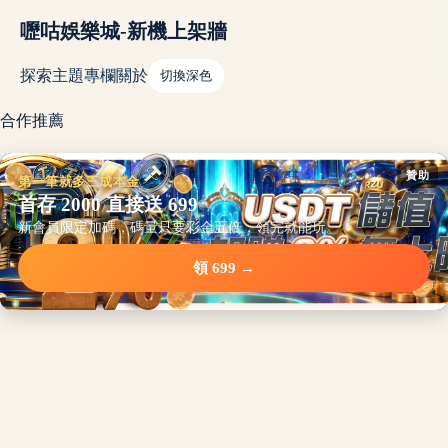
嚦咕娛樂城-新機上架牆
探索
主題
專欄
關於
切換深色
合作推薦
贊助
第一筆就多三成本金
首存 2000 直接送 699
新會員限定加碼，碼量只要彩金五倍，領完就能玩。
領 699 →