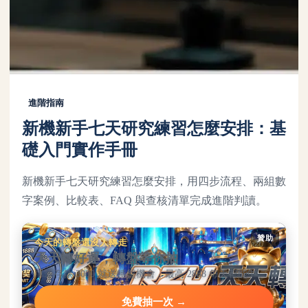
進階指南
新機新手七天研究練習怎麼安排：基
礎入門實作手冊
新機新手七天研究練習怎麼安排，用四步流程、兩組數
字案例、比較表、FAQ 與查核清單完成進階判讀。
贊助
今天的轉盤還沒人轉走
天天轉好運，轉盤等你抽
單筆存款 3000 就送轉盤機會，最高 2888 每天都能中。
免費抽一次 →