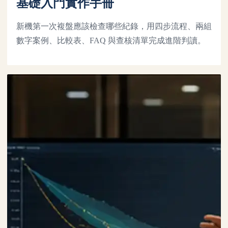
基礎入門實作手冊
新機第一次複盤應該檢查哪些紀錄，用四步流程、兩組
數字案例、比較表、FAQ 與查核清單完成進階判讀。