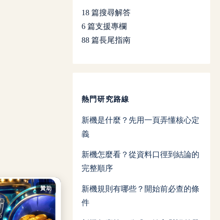
18 篇搜尋解答
6 篇支援專欄
88 篇長尾指南
熱門研究路線
新機是什麼？先用一頁弄懂核心定
義
新機怎麼看？從資料口徑到結論的
完整順序
新機規則有哪些？開始前必查的條
贊助
件