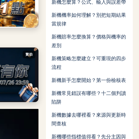
新機怎麼算？公式、輸入與誤差帶
新機機率如何理解？別把短期結果
當規律
新機賠率怎麼換算？價格與機率的
差別
贊助
新機策略怎麼建立？可重現的四步
流程
新機新手怎麼開始？第一份檢核表
新機常見錯誤有哪些？十二個判讀
陷阱
新機數據去哪裡看？來源與更新時
間查核
新機哪些指標值得看？先分主因與