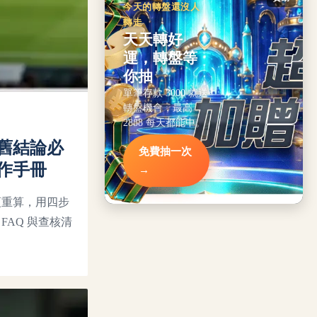
今天的轉盤還沒人
轉走
天天轉好
運，轉盤等
你抽
單筆存款 3000 就送
轉盤機會，最高
2888 每天都能中。
舊結論必
免費抽一次
作手冊
→
須重算，用四步
AQ 與查核清