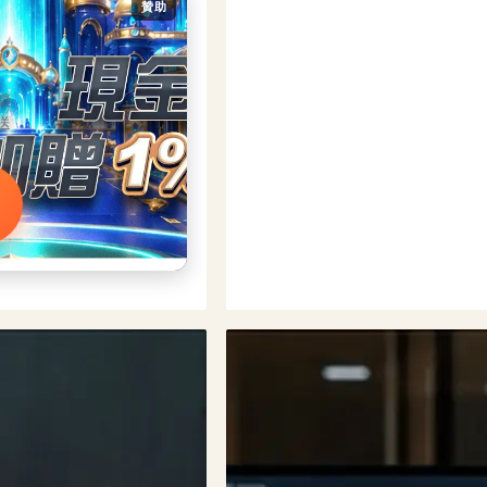
贊助
，
鎖
送