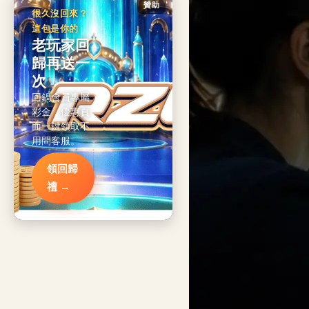
贊助
很久沒回來？
這包是你的
老玩家回
歸再送一
次
回鍋會員專屬
彩金，優惠頁
面一鍵領取不
用問客服。
領回歸
禮 →