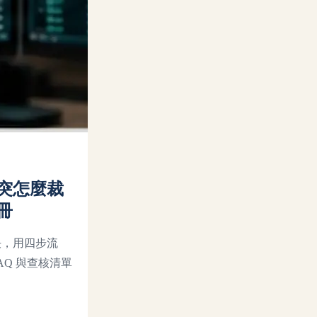
突怎麼裁
冊
決，用四步流
Q 與查核清單