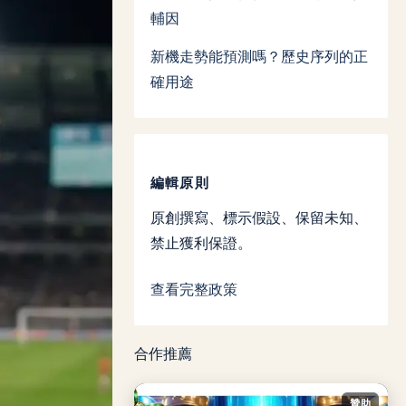
輔因
新機走勢能預測嗎？歷史序列的正
確用途
編輯原則
原創撰寫、標示假設、保留未知、
禁止獲利保證。
查看完整政策
合作推薦
贊助