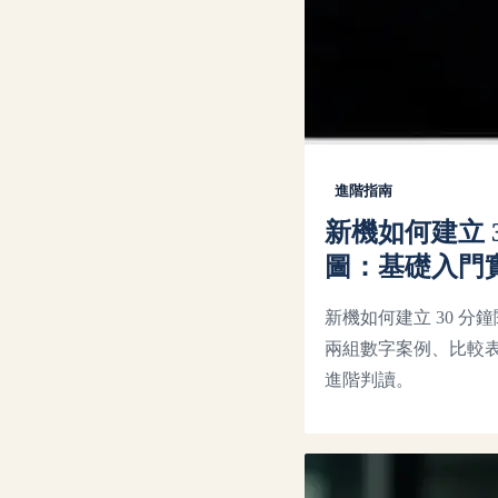
進階指南
新機如何建立 
圖：基礎入門
新機如何建立 30 
兩組數字案例、比較表
進階判讀。