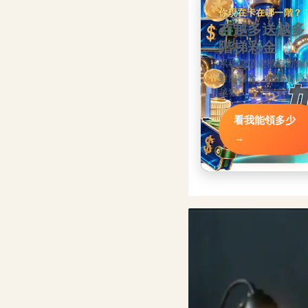
你現在卡在哪一階？
存越多送越多
階梯彩金
累積儲值達標自動解
對應彩金，階梯越高
越狠。
看我能領多少
→