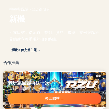
機率與風險 · 112 篇研究
新機
不靠口號，從定義、規則、資料、機率、案例與風險
界線建立可重現的研究路線。
瀏覽 8 個完整主題 →
合作推薦
贊助
很久沒回來？這包是你的
老玩家回歸再送一次
回鍋會員專屬彩金，優惠頁面一鍵領取不用問客服。
領回歸禮 →