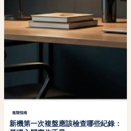
進階指南
新機第一次複盤應該檢查哪些紀錄：