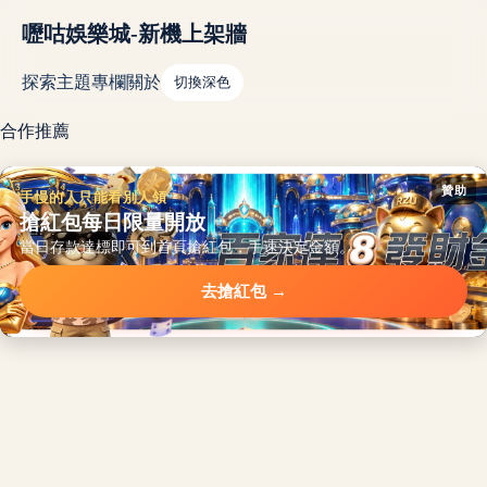
嚦咕娛樂城-新機上架牆
探索
主題
專欄
關於
切換深色
合作推薦
贊助
手慢的人只能看別人領
搶紅包每日限量開放
當日存款達標即可到首頁搶紅包，手速決定金額。
去搶紅包 →