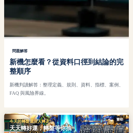
問題解答
新機怎麼看？從資料口徑到結論的完
整順序
新機判讀解答：整理定義、規則、資料、指標、案例、
FAQ 與風險界線。
贊助
今天的轉盤還沒人轉走
天天轉好運，轉盤等你抽