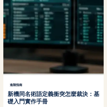
進階指南
新機同名術語定義衝突怎麼裁決：基
礎入門實作手冊