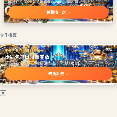
單筆存款 3000 就送轉盤機會，最高 2888 每天都能中。
免費抽一次 →
合作推薦
贊助
手慢的人只能看別人領
搶紅包每日限量開放
當日存款達標即可到首頁搶紅包，手速決定金額。
去搶紅包 →
×