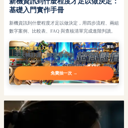
新機資訊到什麼程度才足以做決定：
基礎入門實作手冊
新機資訊到什麼程度才足以做決定，用四步流程、兩組
數字案例、比較表、FAQ 與查核清單完成進階判讀。
贊助
今天的轉盤還沒人轉走
天天轉好運，轉盤等你抽
單筆存款 3000 就送轉盤機會，最高 2888 每天都能中。
免費抽一次 →