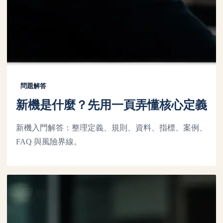
問題解答
新機是什麼？先用一頁弄懂核心定義
新機入門解答：整理定義、規則、資料、指標、案例、
FAQ 與風險界線。