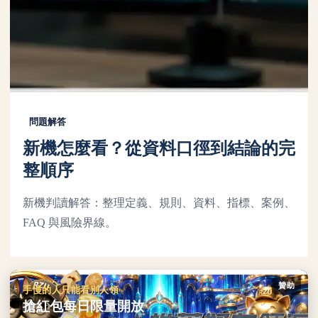
問題解答
新機怎麼看？從資料口徑到結論的完
整順序
新機判讀解答：整理定義、規則、資料、指標、案例、
FAQ 與風險界線。
贊助
手慢的人只能看別人領
搶紅包每日限量開放