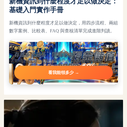
新機資訊到什麼程度才足以做決定：
基礎入門實作手冊
新機資訊到什麼程度才足以做決定，用四步流程、兩組
數字案例、比較表、FAQ 與查核清單完成進階判讀。
贊助
你現在卡在哪一階？
存越多送越多，階梯彩金
累積儲值達標自動解鎖對應彩金，階梯越高送越狠。
看我能領多少 →