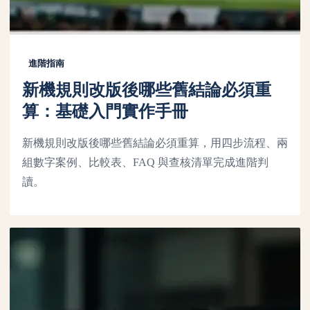
進階指南
新機規則改版後哪些舊結論必須重
算：基礎入門實作手冊
新機規則改版後哪些舊結論必須重算，用四步流程、兩
組數字案例、比較表、FAQ 與查核清單完成進階判
讀。