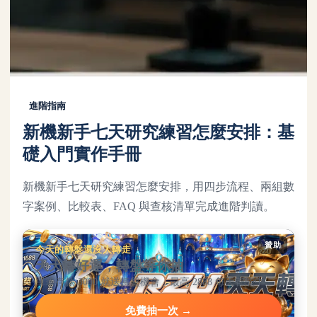
進階指南
新機新手七天研究練習怎麼安排：基
礎入門實作手冊
新機新手七天研究練習怎麼安排，用四步流程、兩組數
字案例、比較表、FAQ 與查核清單完成進階判讀。
贊助
今天的轉盤還沒人轉走
天天轉好運，轉盤等你抽
單筆存款 3000 就送轉盤機會，最高 2888 每天都能中。
免費抽一次 →