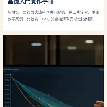
基礎入門實作手冊
新機第一次複盤應該檢查哪些紀錄，用四步流程、兩組
數字案例、比較表、FAQ 與查核清單完成進階判讀。