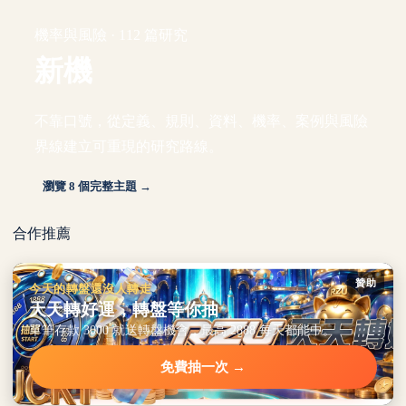
機率與風險 · 112 篇研究
新機
不靠口號，從定義、規則、資料、機率、案例與風險
界線建立可重現的研究路線。
瀏覽 8 個完整主題 →
合作推薦
贊助
今天的轉盤還沒人轉走
天天轉好運，轉盤等你抽
單筆存款 3000 就送轉盤機會，最高 2888 每天都能中。
免費抽一次 →