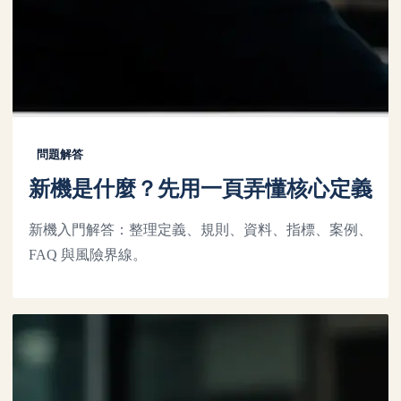
問題解答
新機是什麼？先用一頁弄懂核心定義
新機入門解答：整理定義、規則、資料、指標、案例、
FAQ 與風險界線。