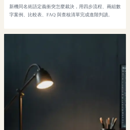
新機同名術語定義衝突怎麼裁決，用四步流程、兩組數
字案例、比較表、FAQ 與查核清單完成進階判讀。