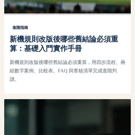
進階指南
新機規則改版後哪些舊結論必須重
算：基礎入門實作手冊
新機規則改版後哪些舊結論必須重算，用四步流程、兩
組數字案例、比較表、FAQ 與查核清單完成進階判
讀。