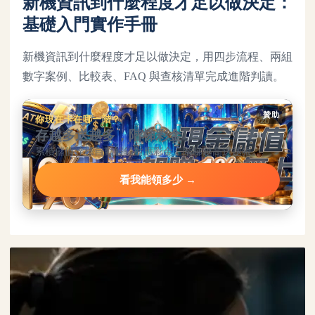
新機資訊到什麼程度才足以做決定：
基礎入門實作手冊
新機資訊到什麼程度才足以做決定，用四步流程、兩組
數字案例、比較表、FAQ 與查核清單完成進階判讀。
贊助
你現在卡在哪一階？
存越多送越多，階梯彩金
累積儲值達標自動解鎖對應彩金，階梯越高送越狠。
看我能領多少 →