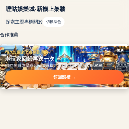
嚦咕娛樂城-新機上架牆
探索
主題
專欄
關於
切換深色
合作推薦
贊助
很久沒回來？這包是你的
老玩家回歸再送一次
回鍋會員專屬彩金，優惠頁面一鍵領取不用問客服。
領回歸禮 →