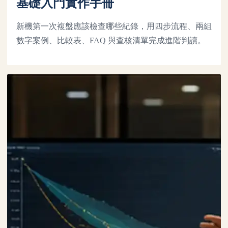
基礎入門實作手冊
新機第一次複盤應該檢查哪些紀錄，用四步流程、兩組
數字案例、比較表、FAQ 與查核清單完成進階判讀。