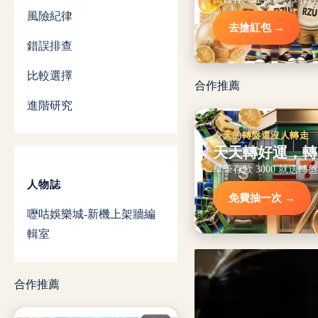
風險紀律
去搶紅包 →
錯誤排查
比較選擇
合作推薦
進階研究
今天的轉盤還沒人轉走
天天轉好運，轉
單筆存款 3000 就送轉
人物誌
免費抽一次 →
嚦咕娛樂城-新機上架牆編
輯室
合作推薦