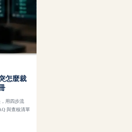
突怎麼裁
冊
決，用四步流
Q 與查核清單