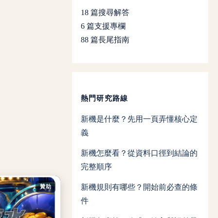
18 篇搜尋解答
6 篇支援專欄
88 篇長尾指南
熱門研究路線
新機是什麼？先用一頁弄懂核心定
義
新機怎麼看？從資料口徑到結論的
完整順序
新機規則有哪些？開始前必查的條
贊助
件