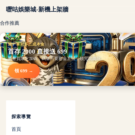
嚦咕娛樂城-新機上架牆
合作推薦
第一筆就多三成本金
首存 2000 直接送 699
新會員限定加碼，碼量只要彩金五倍，領完就能玩。
領 699 →
探索導覽
首頁