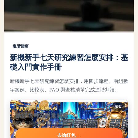
進階指南
新機新手七天研究練習怎麼安排：基
礎入門實作手冊
新機新手七天研究練習怎麼安排，用四步流程、兩組數
字案例、比較表、FAQ 與查核清單完成進階判讀。
贊助
手慢的人只能看別人領
搶紅包每日限量開放
當日存款達標即可到首頁搶紅包，手速決定金額。
去搶紅包 →