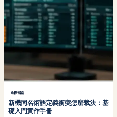
進階指南
新機同名術語定義衝突怎麼裁決：基
礎入門實作手冊