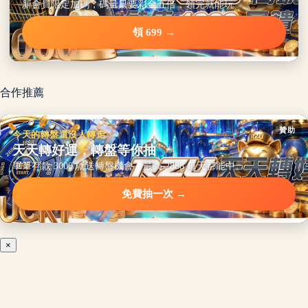
新會員限定加碼，碼量只要彩金五倍，領完就能玩。
領 699 →
合作推薦
贊助
今天的轉盤還沒人轉走
天天轉好運，轉盤等你抽
單筆存款 3000 就送轉盤機會，最高 2888 每天都能中。
免費抽一次 →
×