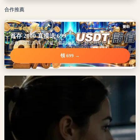
合作推薦
贊助
第一筆就多三成本金
首存 2000 直接送 699
新會員限定加碼，碼量只要彩金五倍，領完就能玩。
領 699 →