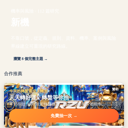
機率與風險 · 112 篇研究
新機
不靠口號，從定義、規則、資料、機率、案例與風險
界線建立可重現的研究路線。
瀏覽 8 個完整主題 →
合作推薦
贊助
今天的轉盤還沒人轉走
天天轉好運，轉盤等你抽
單筆存款 3000 就送轉盤機會，最高 2888 每天都能中。
免費抽一次 →