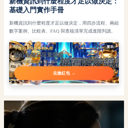
新機資訊到什麼程度才足以做決定：
基礎入門實作手冊
新機資訊到什麼程度才足以做決定，用四步流程、兩組
數字案例、比較表、FAQ 與查核清單完成進階判讀。
贊助
手慢的人只能看別人領
搶紅包每日限量開放
當日存款達標即可到首頁搶紅包，手速決定金額。
去搶紅包 →