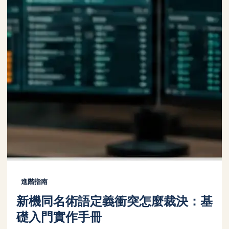
進階指南
新機同名術語定義衝突怎麼裁決：基
礎入門實作手冊