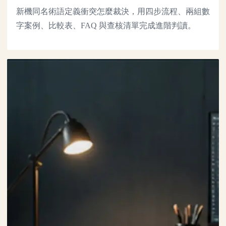
新機同名術語定義衝突怎麼裁決，用四步流程、兩組數
字案例、比較表、FAQ 與查核清單完成進階判讀。