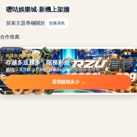
嚦咕娛樂城-新機上架牆
探索
主題
專欄
關於
切換深色
合作推薦
贊助
你現在卡在哪一階？
存越多送越多，階梯彩金
累積儲值達標自動解鎖對應彩金，階梯越高送越狠。
看我能領多少 →