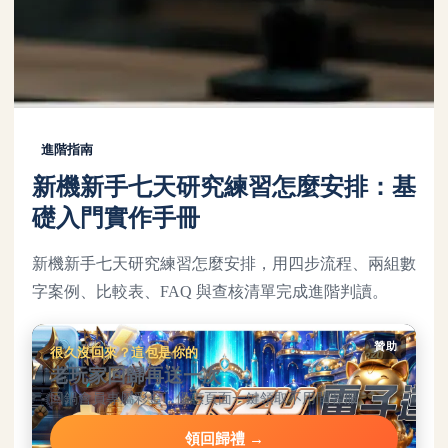
進階指南
新機新手七天研究練習怎麼安排：基
礎入門實作手冊
新機新手七天研究練習怎麼安排，用四步流程、兩組數
字案例、比較表、FAQ 與查核清單完成進階判讀。
贊助
很久沒回來？這包是你的
老玩家回歸再送一次
回鍋會員專屬彩金，優惠頁面一鍵領取不用問客服。
領回歸禮 →