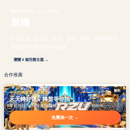
機率與風險 · 112 篇研究
新機
不靠口號，從定義、規則、資料、機率、案例與風險
界線建立可重現的研究路線。
瀏覽 8 個完整主題 →
合作推薦
贊助
今天的轉盤還沒人轉走
天天轉好運，轉盤等你抽
單筆存款 3000 就送轉盤機會，最高 2888 每天都能中。
免費抽一次 →