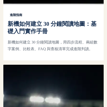
進階指南
新機如何建立 30 分鐘閱讀地圖：基
礎入門實作手冊
新機如何建立 30 分鐘閱讀地圖，用四步流程、兩組數
字案例、比較表、FAQ 與查核清單完成進階判讀。