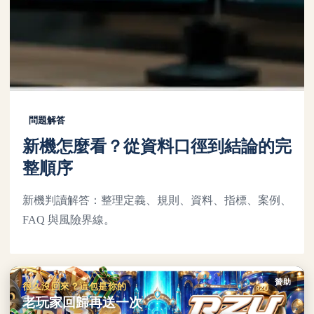
問題解答
新機怎麼看？從資料口徑到結論的完
整順序
新機判讀解答：整理定義、規則、資料、指標、案例、
FAQ 與風險界線。
贊助
很久沒回來？這包是你的
老玩家回歸再送一次