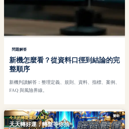
問題解答
新機怎麼看？從資料口徑到結論的完
整順序
新機判讀解答：整理定義、規則、資料、指標、案例、
FAQ 與風險界線。
贊助
今天的轉盤還沒人轉走
天天轉好運，轉盤等你抽