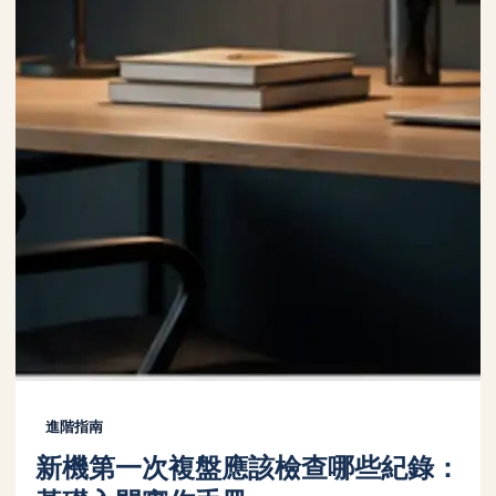
進階指南
新機第一次複盤應該檢查哪些紀錄：