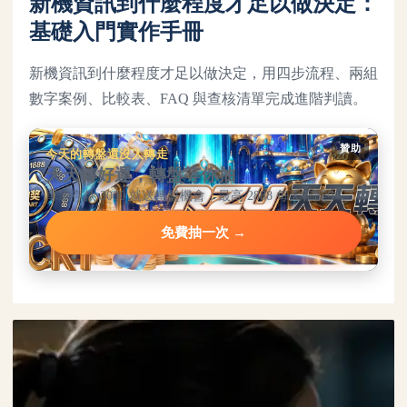
新機資訊到什麼程度才足以做決定：
基礎入門實作手冊
新機資訊到什麼程度才足以做決定，用四步流程、兩組
數字案例、比較表、FAQ 與查核清單完成進階判讀。
贊助
今天的轉盤還沒人轉走
天天轉好運，轉盤等你抽
單筆存款 3000 就送轉盤機會，最高 2888 每天都能中。
免費抽一次 →