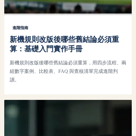
進階指南
新機規則改版後哪些舊結論必須重
算：基礎入門實作手冊
新機規則改版後哪些舊結論必須重算，用四步流程、兩
組數字案例、比較表、FAQ 與查核清單完成進階判
讀。