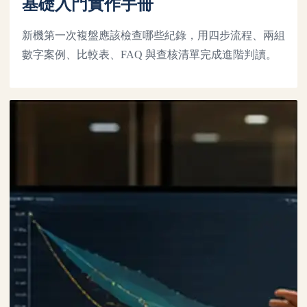
基礎入門實作手冊
新機第一次複盤應該檢查哪些紀錄，用四步流程、兩組
數字案例、比較表、FAQ 與查核清單完成進階判讀。