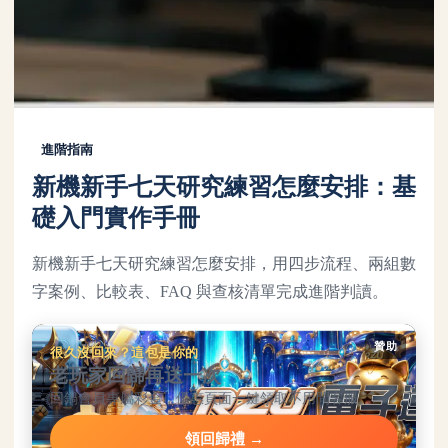
進階指南
新機新手七天研究練習怎麼安排：基
礎入門實作手冊
新機新手七天研究練習怎麼安排，用四步流程、兩組數
字案例、比較表、FAQ 與查核清單完成進階判讀。
贊助
很久沒回來？這包是你的
老玩家回歸再送一次
回鍋會員專屬彩金，優惠頁面一鍵領取不用問客服。
領回歸禮 →