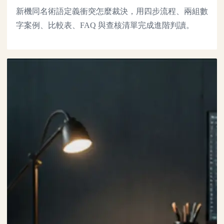
新機同名術語定義衝突怎麼裁決，用四步流程、兩組數
字案例、比較表、FAQ 與查核清單完成進階判讀。