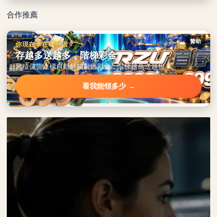
合作推薦
贊助
你現在卡在哪一階？
存越多送越多，階梯彩金
累積儲值達標自動解鎖對應彩金，階梯越高送越狠。
看我能領多少 →