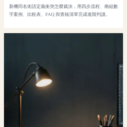
新機同名術語定義衝突怎麼裁決，用四步流程、兩組數
字案例、比較表、FAQ 與查核清單完成進階判讀。