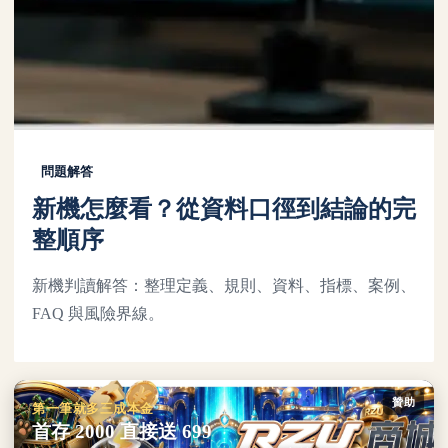
問題解答
新機怎麼看？從資料口徑到結論的完
整順序
新機判讀解答：整理定義、規則、資料、指標、案例、
FAQ 與風險界線。
贊助
第一筆就多三成本金
首存 2000 直接送 699