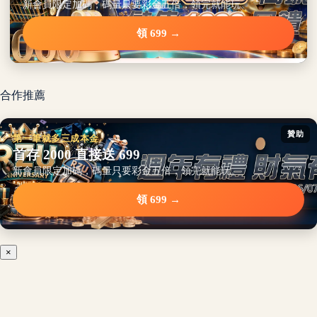
新會員限定加碼，碼量只要彩金五倍，領完就能玩。
領 699 →
合作推薦
贊助
第一筆就多三成本金
首存 2000 直接送 699
新會員限定加碼，碼量只要彩金五倍，領完就能玩。
領 699 →
×