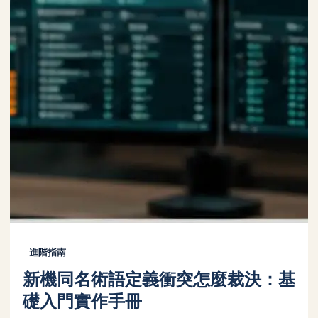
進階指南
新機同名術語定義衝突怎麼裁決：基
礎入門實作手冊