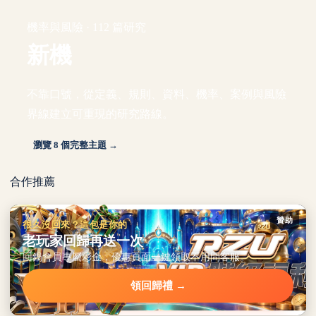
機率與風險 · 112 篇研究
新機
不靠口號，從定義、規則、資料、機率、案例與風險
界線建立可重現的研究路線。
瀏覽 8 個完整主題 →
合作推薦
贊助
很久沒回來？這包是你的
老玩家回歸再送一次
回鍋會員專屬彩金，優惠頁面一鍵領取不用問客服。
領回歸禮 →