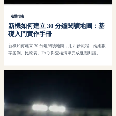
進階指南
新機如何建立 30 分鐘閱讀地圖：基
礎入門實作手冊
新機如何建立 30 分鐘閱讀地圖，用四步流程、兩組數
字案例、比較表、FAQ 與查核清單完成進階判讀。