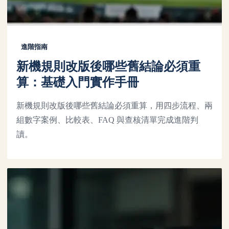
進階指南
新機規則改版後哪些舊結論必須重
算：基礎入門實作手冊
新機規則改版後哪些舊結論必須重算，用四步流程、兩
組數字案例、比較表、FAQ 與查核清單完成進階判
讀。