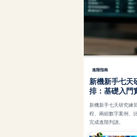
進階指南
新機新手七天
排：基礎入門
新機新手七天研究練
程、兩組數字案例、比
完成進階判讀。