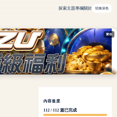
探索
主題
專欄
關於
切換深色
贊助
內容進度
112 / 112 篇已完成