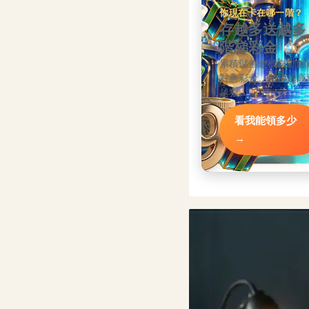
你現在卡在哪一階？
存越多送越多
階梯彩金
累積儲值達標自動解
對應彩金，階梯越高
越狠。
看我能領多少
→