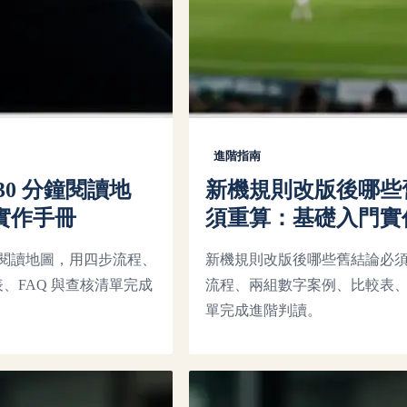
進階指南
30 分鐘閱讀地
新機規則改版後哪些
實作手冊
須重算：基礎入門實
分鐘閱讀地圖，用四步流程、
新機規則改版後哪些舊結論必
、FAQ 與查核清單完成
流程、兩組數字案例、比較表、F
單完成進階判讀。