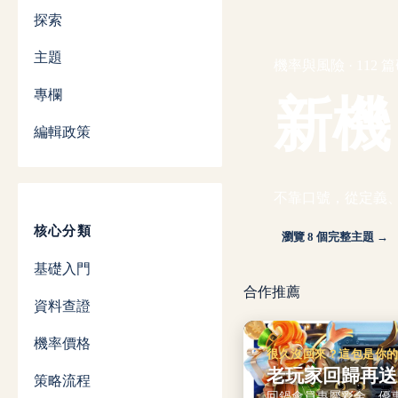
探索
主題
機率與風險 · 112 
專欄
新機
編輯政策
不靠口號，從定義
核心分類
瀏覽 8 個完整主題 →
基礎入門
合作推薦
資料查證
機率價格
很久沒回來？這包是你
老玩家回歸再送
策略流程
回鍋會員專屬彩金，優