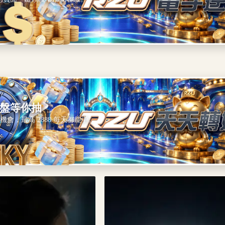
盤等你抽
盤機會，最高 2888 每天都能中。