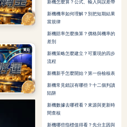
新機怎麼算？公式、輸入與誤差帶
新機機率如何理解？別把短期結果
當規律
新機賠率怎麼換算？價格與機率的
差別
贊助
新機策略怎麼建立？可重現的四步
流程
新機新手怎麼開始？第一份檢核表
新機常見錯誤有哪些？十二個判讀
陷阱
新機數據去哪裡看？來源與更新時
間查核
新機哪些指標值得看？先分主因與