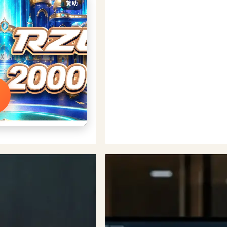
贊助
，
鎖
送