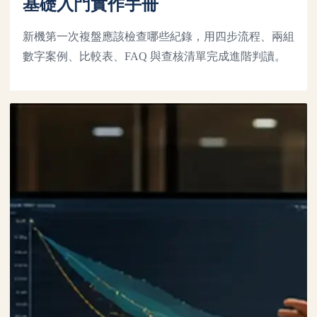
基礎入門實作手冊
新機第一次複盤應該檢查哪些紀錄，用四步流程、兩組
數字案例、比較表、FAQ 與查核清單完成進階判讀。