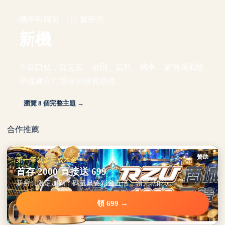
機率與風險 · 112 篇研究
新機
不靠口號，從定義、規則、資料、機率、案例與風險
界線建立可重現的研究路線。
瀏覽 8 個完整主題 →
合作推薦
贊助
第一筆就多三成本金
首存 2000 直接送 699
新會員限定加碼，碼量只要彩金五倍，領完就能玩。
領 699 →