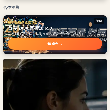
合作推薦
贊助
第一筆就多三成本金
首存 2000 直接送 699
新會員限定加碼，碼量只要彩金五倍，領完就能玩。
領 699 →