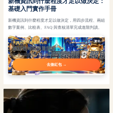
新機資訊到什麼程度才足以做決定：
基礎入門實作手冊
新機資訊到什麼程度才足以做決定，用四步流程、兩組
數字案例、比較表、FAQ 與查核清單完成進階判讀。
贊助
手慢的人只能看別人領
搶紅包每日限量開放
當日存款達標即可到首頁搶紅包，手速決定金額。
去搶紅包 →