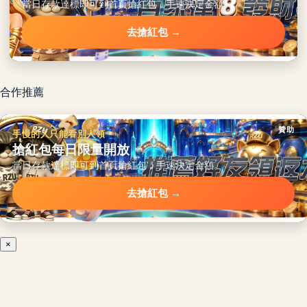
當日存款達標即可到首頁搶紅包，手速決定金額。
去搶紅包 →
合作推薦
贊助
手慢的人只能看別人領
搶紅包每日限量開放
當日存款達標即可到首頁搶紅包，手速決定金額。
去搶紅包 →
×