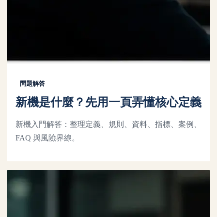
問題解答
新機是什麼？先用一頁弄懂核心定義
新機入門解答：整理定義、規則、資料、指標、案例、
FAQ 與風險界線。