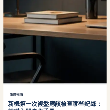
進階指南
新機第一次複盤應該檢查哪些紀錄：