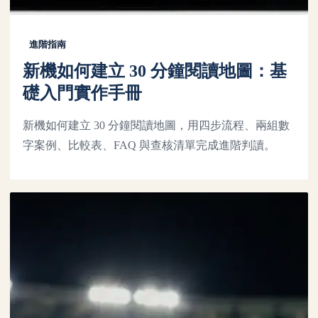
進階指南
新機如何建立 30 分鐘閱讀地圖：基
礎入門實作手冊
新機如何建立 30 分鐘閱讀地圖，用四步流程、兩組數
字案例、比較表、FAQ 與查核清單完成進階判讀。