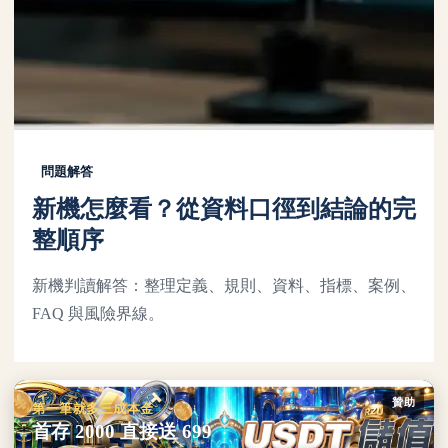
問題解答
新機怎麼看？從資料口徑到結論的完
整順序
新機判讀解答：整理定義、規則、資料、指標、案例、
FAQ 與風險界線。
贊助
第一筆就多三成本金
首存 2000 直接送 699