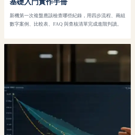
基礎入門實作手冊
新機第一次複盤應該檢查哪些紀錄，用四步流程、兩組
數字案例、比較表、FAQ 與查核清單完成進階判讀。