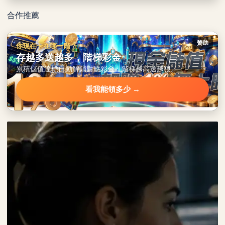
合作推薦
贊助
你現在卡在哪一階？
存越多送越多，階梯彩金
累積儲值達標自動解鎖對應彩金，階梯越高送越狠。
看我能領多少 →