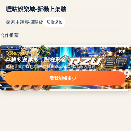
嚦咕娛樂城-新機上架牆
探索
主題
專欄
關於
切換深色
合作推薦
贊助
你現在卡在哪一階？
存越多送越多，階梯彩金
累積儲值達標自動解鎖對應彩金，階梯越高送越狠。
看我能領多少 →