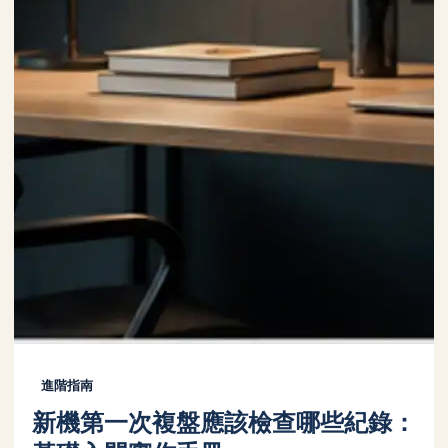
進階指南
新機第一次複盤應該檢查哪些紀錄：