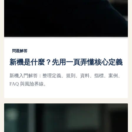
問題解答
新機是什麼？先用一頁弄懂核心定義
新機入門解答：整理定義、規則、資料、指標、案例、
FAQ 與風險界線。