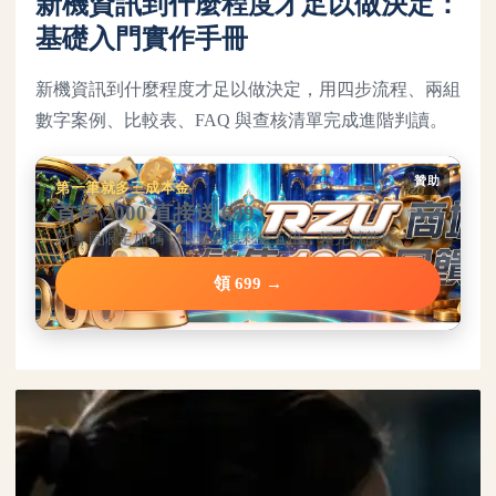
新機資訊到什麼程度才足以做決定：
基礎入門實作手冊
新機資訊到什麼程度才足以做決定，用四步流程、兩組
數字案例、比較表、FAQ 與查核清單完成進階判讀。
贊助
第一筆就多三成本金
首存 2000 直接送 699
新會員限定加碼，碼量只要彩金五倍，領完就能玩。
領 699 →