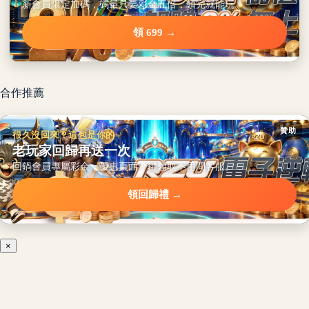
新會員限定加碼，碼量只要彩金五倍，領完就能玩。
領 699 →
合作推薦
贊助
很久沒回來？這包是你的
老玩家回歸再送一次
回鍋會員專屬彩金，優惠頁面一鍵領取不用問客服。
領回歸禮 →
×