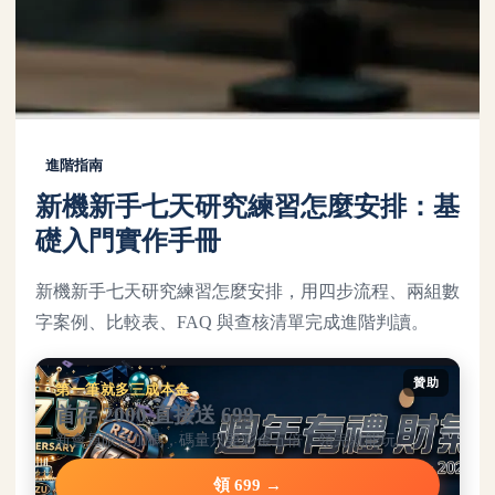
進階指南
新機新手七天研究練習怎麼安排：基
礎入門實作手冊
新機新手七天研究練習怎麼安排，用四步流程、兩組數
字案例、比較表、FAQ 與查核清單完成進階判讀。
贊助
第一筆就多三成本金
首存 2000 直接送 699
新會員限定加碼，碼量只要彩金五倍，領完就能玩。
領 699 →