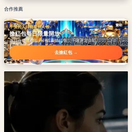
合作推薦
贊助
手慢的人只能看別人領
搶紅包每日限量開放
當日存款達標即可到首頁搶紅包，手速決定金額。
去搶紅包 →