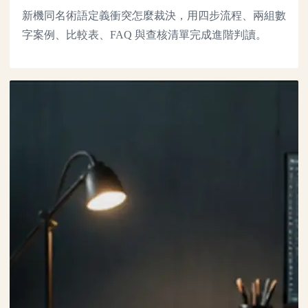
新機同名術語定義衝突怎麼裁決，用四步流程、兩組數
字案例、比較表、FAQ 與查核清單完成進階判讀。