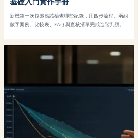
基礎入門實作手冊
新機第一次複盤應該檢查哪些紀錄，用四步流程、兩組
數字案例、比較表、FAQ 與查核清單完成進階判讀。