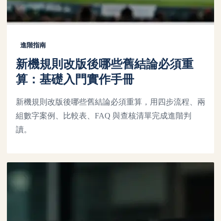
進階指南
新機規則改版後哪些舊結論必須重
算：基礎入門實作手冊
新機規則改版後哪些舊結論必須重算，用四步流程、兩
組數字案例、比較表、FAQ 與查核清單完成進階判
讀。