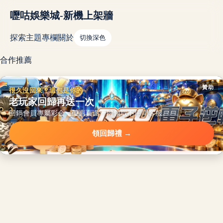
嚦咕娛樂城-新機上架牆
探索
主題
專欄
關於
切換深色
合作推薦
贊助
很久沒回來？這包是你的
老玩家回歸再送一次
回鍋會員專屬彩金，優惠頁面一鍵領取不用問客服。
領回歸禮 →