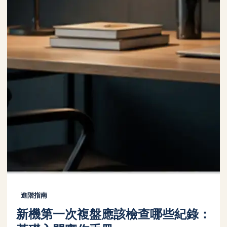
進階指南
新機第一次複盤應該檢查哪些紀錄：