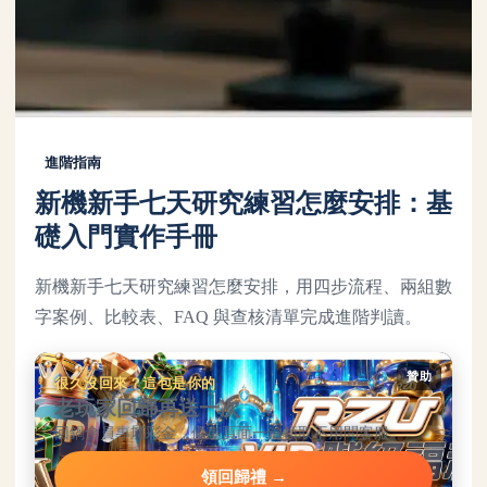
進階指南
新機新手七天研究練習怎麼安排：基
礎入門實作手冊
新機新手七天研究練習怎麼安排，用四步流程、兩組數
字案例、比較表、FAQ 與查核清單完成進階判讀。
贊助
很久沒回來？這包是你的
老玩家回歸再送一次
回鍋會員專屬彩金，優惠頁面一鍵領取不用問客服。
領回歸禮 →