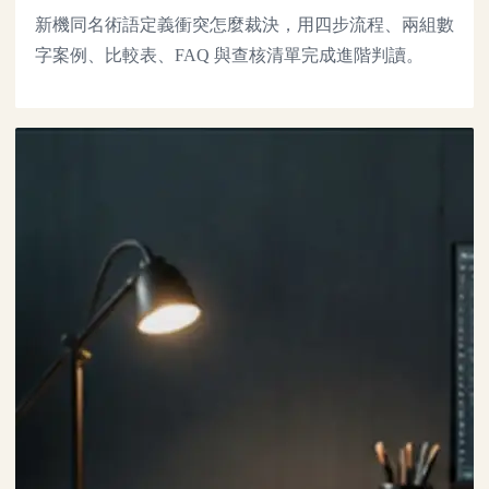
新機同名術語定義衝突怎麼裁決，用四步流程、兩組數
字案例、比較表、FAQ 與查核清單完成進階判讀。