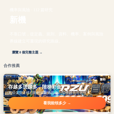
機率與風險 · 112 篇研究
新機
不靠口號，從定義、規則、資料、機率、案例與風險
界線建立可重現的研究路線。
瀏覽 8 個完整主題 →
合作推薦
贊助
你現在卡在哪一階？
存越多送越多，階梯彩金
累積儲值達標自動解鎖對應彩金，階梯越高送越狠。
看我能領多少 →