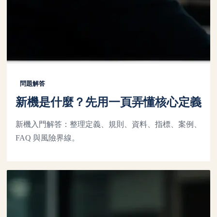
問題解答
新機是什麼？先用一頁弄懂核心定義
新機入門解答：整理定義、規則、資料、指標、案例、
FAQ 與風險界線。