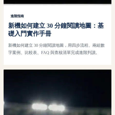
進階指南
新機如何建立 30 分鐘閱讀地圖：基
礎入門實作手冊
新機如何建立 30 分鐘閱讀地圖，用四步流程、兩組數
字案例、比較表、FAQ 與查核清單完成進階判讀。