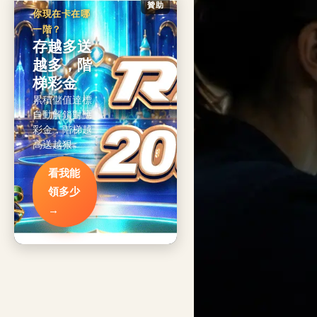
贊助
你現在卡在哪
一階？
存越多送
越多，階
梯彩金
累積儲值達標
自動解鎖對應
彩金，階梯越
高送越狠。
看我能
領多少
→