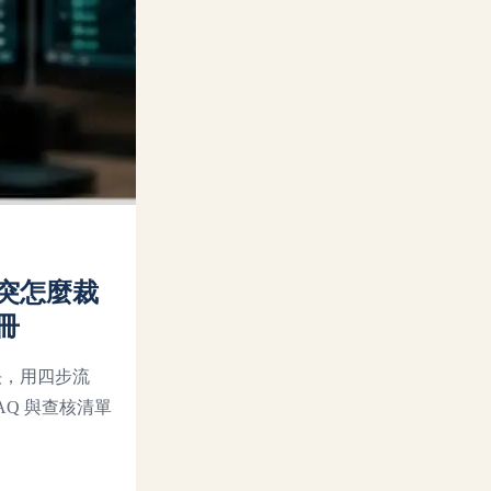
突怎麼裁
冊
決，用四步流
Q 與查核清單