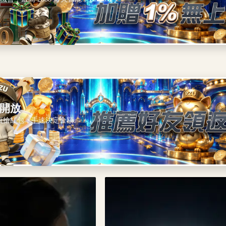
開放
頁搶紅包，手速決定金額。