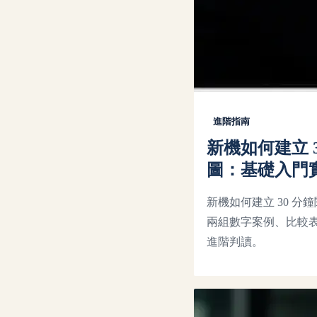
進階指南
新機如何建立 
圖：基礎入門
新機如何建立 30 
兩組數字案例、比較表
進階判讀。