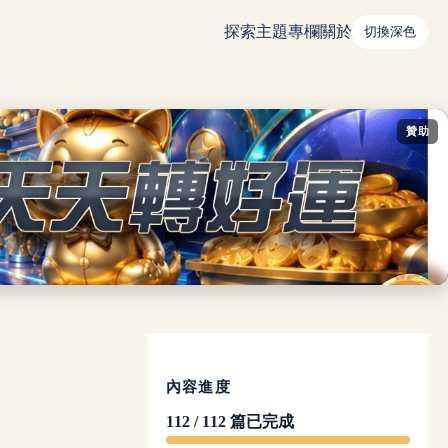
探索
主題
專欄
關於
切換深色
贊助
內容進度
112 / 112 篇已完成