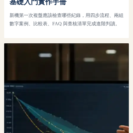
基礎入門實作手冊
新機第一次複盤應該檢查哪些紀錄，用四步流程、兩組
數字案例、比較表、FAQ 與查核清單完成進階判讀。