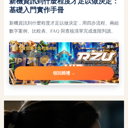
新機資訊到什麼程度才足以做決定：
基礎入門實作手冊
新機資訊到什麼程度才足以做決定，用四步流程、兩組
數字案例、比較表、FAQ 與查核清單完成進階判讀。
贊助
很久沒回來？這包是你的
老玩家回歸再送一次
回鍋會員專屬彩金，優惠頁面一鍵領取不用問客服。
領回歸禮 →