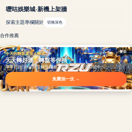
嚦咕娛樂城-新機上架牆
探索
主題
專欄
關於
切換深色
合作推薦
贊助
今天的轉盤還沒人轉走
天天轉好運，轉盤等你抽
單筆存款 3000 就送轉盤機會，最高 2888 每天都能中。
免費抽一次 →