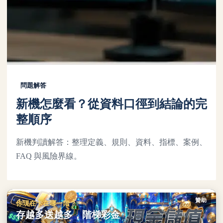
問題解答
新機怎麼看？從資料口徑到結論的完
整順序
新機判讀解答：整理定義、規則、資料、指標、案例、
FAQ 與風險界線。
贊助
你現在卡在哪一階？
存越多送越多，階梯彩金