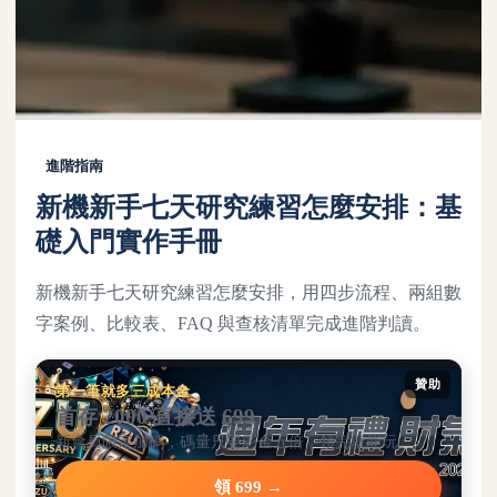
進階指南
新機新手七天研究練習怎麼安排：基
礎入門實作手冊
新機新手七天研究練習怎麼安排，用四步流程、兩組數
字案例、比較表、FAQ 與查核清單完成進階判讀。
贊助
第一筆就多三成本金
首存 2000 直接送 699
新會員限定加碼，碼量只要彩金五倍，領完就能玩。
領 699 →