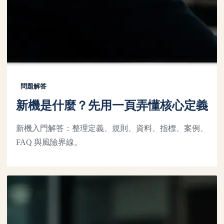
問題解答
新機是什麼？先用一頁弄懂核心定義
新機入門解答：整理定義、規則、資料、指標、案例、
FAQ 與風險界線。