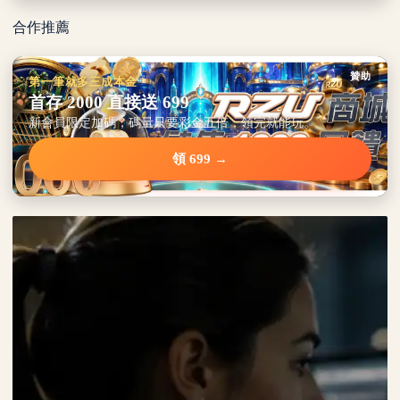
合作推薦
贊助
第一筆就多三成本金
首存 2000 直接送 699
新會員限定加碼，碼量只要彩金五倍，領完就能玩。
領 699 →