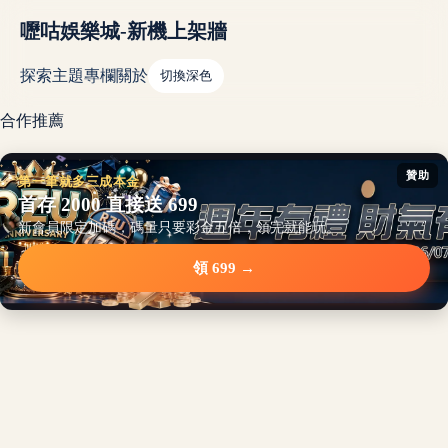
嚦咕娛樂城-新機上架牆
探索
主題
專欄
關於
切換深色
合作推薦
贊助
第一筆就多三成本金
首存 2000 直接送 699
新會員限定加碼，碼量只要彩金五倍，領完就能玩。
領 699 →