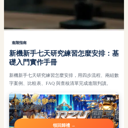
進階指南
新機新手七天研究練習怎麼安排：基
礎入門實作手冊
新機新手七天研究練習怎麼安排，用四步流程、兩組數
字案例、比較表、FAQ 與查核清單完成進階判讀。
贊助
很久沒回來？這包是你的
老玩家回歸再送一次
回鍋會員專屬彩金，優惠頁面一鍵領取不用問客服。
領回歸禮 →