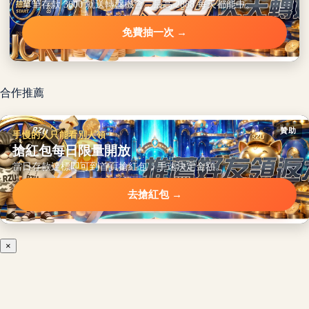
單筆存款 3000 就送轉盤機會，最高 2888 每天都能中。
免費抽一次 →
合作推薦
贊助
手慢的人只能看別人領
搶紅包每日限量開放
當日存款達標即可到首頁搶紅包，手速決定金額。
去搶紅包 →
×