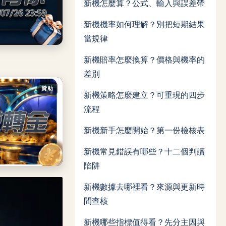
新機怎麼算？公式、輸入與誤差帶
新機機率如何理解？別把短期結果
當規律
新機賠率怎麼換算？價格與機率的
差別
贊助
新機策略怎麼建立？可重現的四步
流程
新機新手怎麼開始？第一份檢核表
新機常見錯誤有哪些？十二個判讀
陷阱
新機數據去哪裡看？來源與更新時
間查核
新機哪些指標值得看？先分主因與