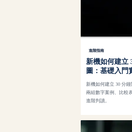
進階指南
新機如何建立 
圖：基礎入門
新機如何建立 30 
兩組數字案例、比較表
進階判讀。