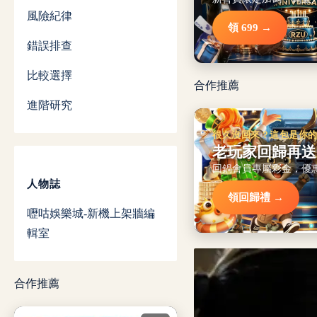
風險紀律
領 699 →
錯誤排查
比較選擇
合作推薦
進階研究
很久沒回來？這包是你
老玩家回歸再送
回鍋會員專屬彩金，優
人物誌
領回歸禮 →
嚦咕娛樂城-新機上架牆編
輯室
合作推薦