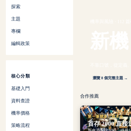
探索
主題
機率與風險 · 112 
專欄
新機
編輯政策
不靠口號，從定義
核心分類
瀏覽 8 個完整主題 →
基礎入門
合作推薦
資料查證
機率價格
第一筆就多三成本金
首存 2000 直接送
策略流程
新會員限定加碼，碼量