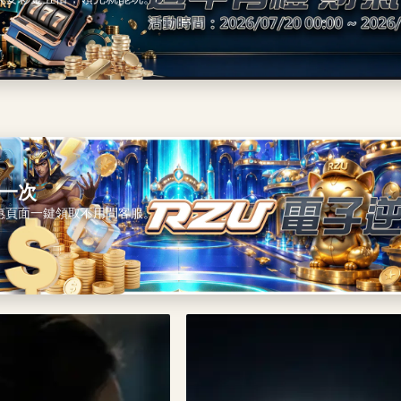
的
一次
惠頁面一鍵領取不用問客服。