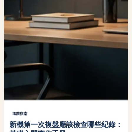
進階指南
新機第一次複盤應該檢查哪些紀錄：