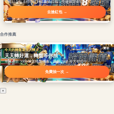
當日存款達標即可到首頁搶紅包，手速決定金額。
去搶紅包 →
合作推薦
贊助
今天的轉盤還沒人轉走
天天轉好運，轉盤等你抽
單筆存款 3000 就送轉盤機會，最高 2888 每天都能中。
免費抽一次 →
×