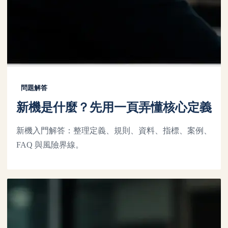
問題解答
新機是什麼？先用一頁弄懂核心定義
新機入門解答：整理定義、規則、資料、指標、案例、
FAQ 與風險界線。