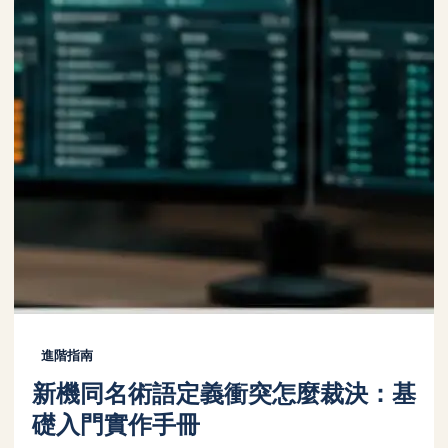
進階指南
新機同名術語定義衝突怎麼裁決：基
礎入門實作手冊