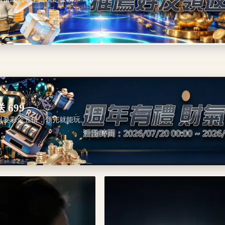
 699
只要彩金五倍，領完就能玩。