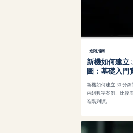
進階指南
新機如何建立 
圖：基礎入門
新機如何建立 30 
兩組數字案例、比較表
進階判讀。