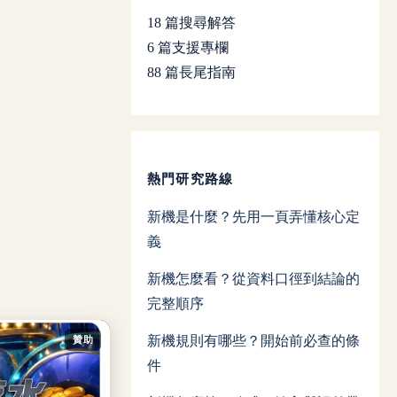
18 篇搜尋解答
6 篇支援專欄
88 篇長尾指南
熱門研究路線
新機是什麼？先用一頁弄懂核心定
義
新機怎麼看？從資料口徑到結論的
完整順序
新機規則有哪些？開始前必查的條
贊助
件