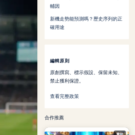
輔因
新機走勢能預測嗎？歷史序列的正
確用途
編輯原則
原創撰寫、標示假設、保留未知、
禁止獲利保證。
查看完整政策
合作推薦
贊助