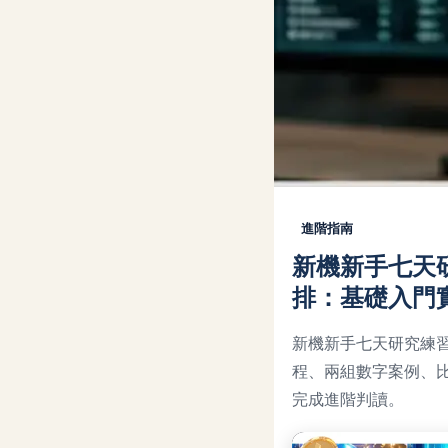
進階指南
新機新手七天
排：基礎入門
新機新手七天研究練
程、兩組數字案例、比
完成進階判讀。