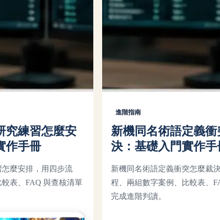
進階指南
研究練習怎麼安
新機同名術語定義衝
實作手冊
決：基礎入門實作手
習怎麼安排，用四步流
新機同名術語定義衝突怎麼裁
較表、FAQ 與查核清單
程、兩組數字案例、比較表、FA
完成進階判讀。