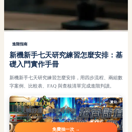
進階指南
新機新手七天研究練習怎麼安排：基
礎入門實作手冊
新機新手七天研究練習怎麼安排，用四步流程、兩組數
字案例、比較表、FAQ 與查核清單完成進階判讀。
贊助
今天的轉盤還沒人轉走
天天轉好運，轉盤等你抽
單筆存款 3000 就送轉盤機會，最高 2888 每天都能中。
免費抽一次 →