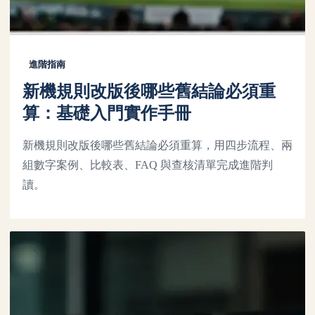
進階指南
新機規則改版後哪些舊結論必須重
算：基礎入門實作手冊
新機規則改版後哪些舊結論必須重算，用四步流程、兩
組數字案例、比較表、FAQ 與查核清單完成進階判
讀。