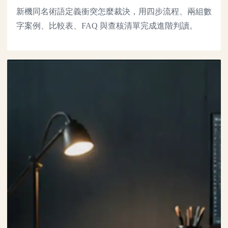
新機同名術語定義衝突怎麼裁決，用四步流程、兩組數
字案例、比較表、FAQ 與查核清單完成進階判讀。