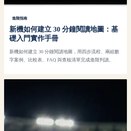
進階指南
新機如何建立 30 分鐘閱讀地圖：基
礎入門實作手冊
新機如何建立 30 分鐘閱讀地圖，用四步流程、兩組數
字案例、比較表、FAQ 與查核清單完成進階判讀。