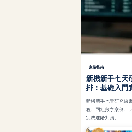
進階指南
新機新手七天
排：基礎入門
新機新手七天研究練
程、兩組數字案例、比
完成進階判讀。