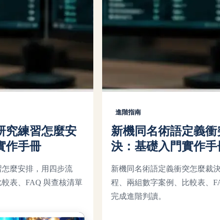
進階指南
研究練習怎麼安
新機同名術語定義衝
實作手冊
決：基礎入門實作手
習怎麼安排，用四步流
新機同名術語定義衝突怎麼裁
較表、FAQ 與查核清單
程、兩組數字案例、比較表、FA
完成進階判讀。