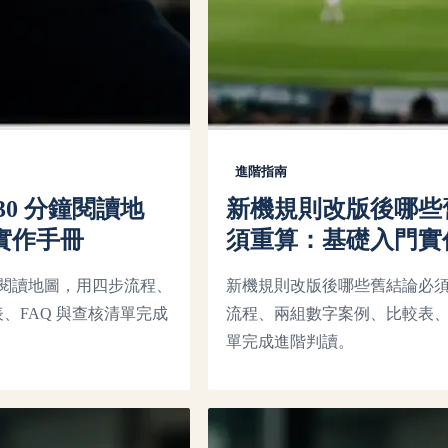
進階指南
30 分鐘閱讀地
新機規則改版後哪些
實作手冊
須重算：基礎入門實
分鐘閱讀地圖，用四步流程、
新機規則改版後哪些舊結論必
、FAQ 與查核清單完成
流程、兩組數字案例、比較表、F
單完成進階判讀。