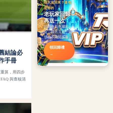
很久沒回來？這包
是你的
老玩家回歸
再送一次
回鍋會員專屬彩
金，優惠頁面一鍵
領取不用問客服。
領回歸禮
舊結論必
→
作手冊
須重算，用四步
AQ 與查核清