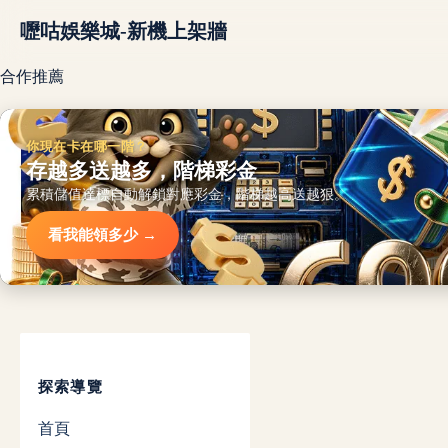
嚦咕娛樂城-新機上架牆
合作推薦
你現在卡在哪一階？
存越多送越多，階梯彩金
累積儲值達標自動解鎖對應彩金，階梯越高送越狠。
看我能領多少 →
探索導覽
首頁