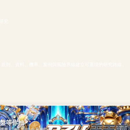
篇研究
、規則、資料、機率、案例與風險界線建立可重現的研究路線。
盤等你抽
盤機會，最高 2888 每天都能中。