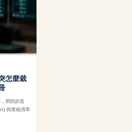
突怎麼裁
冊
決，用四步流
Q 與查核清單