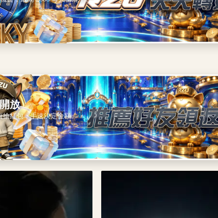
開放
頁搶紅包，手速決定金額。