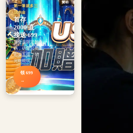
贊助
第一筆就多三
成本金
首存
2000 直
接送 699
新會員限定加
碼，碼量只要
彩金五倍，領
完就能玩。
領 699
→