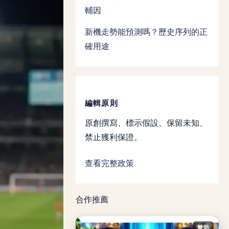
輔因
新機走勢能預測嗎？歷史序列的正
確用途
編輯原則
原創撰寫、標示假設、保留未知、
禁止獲利保證。
查看完整政策
合作推薦
贊助