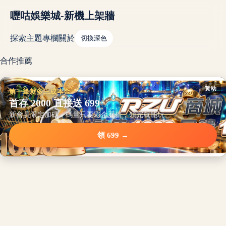
嚦咕娛樂城-新機上架牆
探索
主題
專欄
關於
切換深色
合作推薦
贊助
第一筆就多三成本金
首存 2000 直接送 699
新會員限定加碼，碼量只要彩金五倍，領完就能玩。
領 699 →