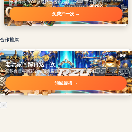
單筆存款 3000 就送轉盤機會，最高 2888 每天都能中。
免費抽一次 →
合作推薦
贊助
很久沒回來？這包是你的
老玩家回歸再送一次
回鍋會員專屬彩金，優惠頁面一鍵領取不用問客服。
領回歸禮 →
×