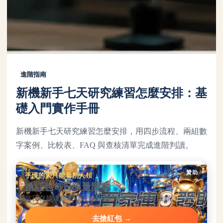
進階指南
新機新手七天研究練習怎麼安排：基
礎入門實作手冊
新機新手七天研究練習怎麼安排，用四步流程、兩組數
字案例、比較表、FAQ 與查核清單完成進階判讀。
贊助
手慢的人只能看別人領
搶紅包每日限量開放
當日存款達標即可到首頁搶紅包，手速決定金額。
去搶紅包 →