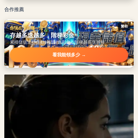
合作推薦
贊助
你現在卡在哪一階？
存越多送越多，階梯彩金
累積儲值達標自動解鎖對應彩金，階梯越高送越狠。
看我能領多少 →