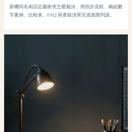
新機同名術語定義衝突怎麼裁決，用四步流程、兩組數
字案例、比較表、FAQ 與查核清單完成進階判讀。