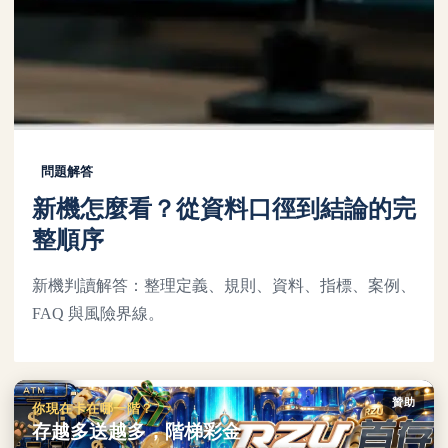
問題解答
新機怎麼看？從資料口徑到結論的完
整順序
新機判讀解答：整理定義、規則、資料、指標、案例、
FAQ 與風險界線。
贊助
你現在卡在哪一階？
存越多送越多，階梯彩金