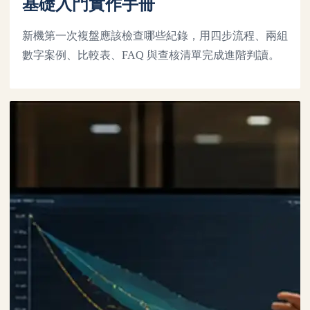
基礎入門實作手冊
新機第一次複盤應該檢查哪些紀錄，用四步流程、兩組
數字案例、比較表、FAQ 與查核清單完成進階判讀。