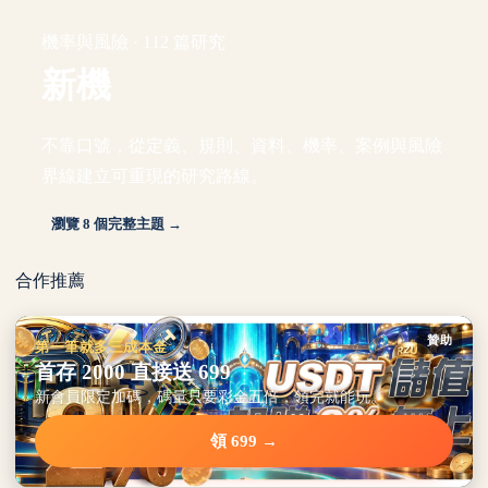
機率與風險 · 112 篇研究
新機
不靠口號，從定義、規則、資料、機率、案例與風險
界線建立可重現的研究路線。
瀏覽 8 個完整主題 →
合作推薦
贊助
第一筆就多三成本金
首存 2000 直接送 699
新會員限定加碼，碼量只要彩金五倍，領完就能玩。
領 699 →