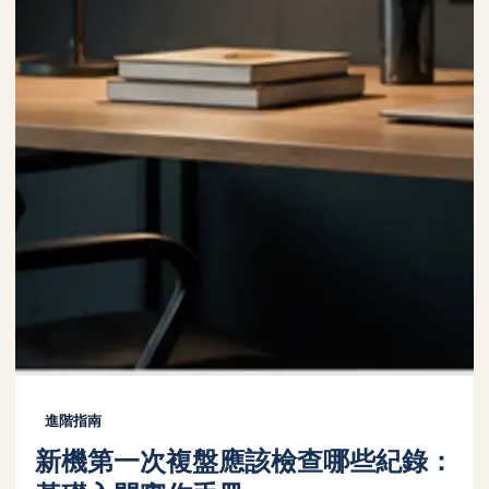
進階指南
新機第一次複盤應該檢查哪些紀錄：