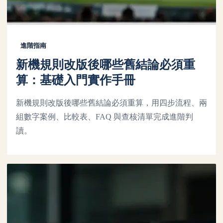
進階指南
新機規則改版後哪些舊結論必須重
算：基礎入門實作手冊
新機規則改版後哪些舊結論必須重算，用四步流程、兩
組數字案例、比較表、FAQ 與查核清單完成進階判
讀。