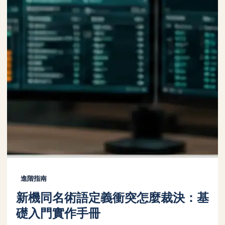
進階指南
新機同名術語定義衝突怎麼裁決：基
礎入門實作手冊