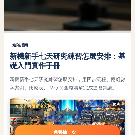
進階指南
新機新手七天研究練習怎麼安排：基
礎入門實作手冊
新機新手七天研究練習怎麼安排，用四步流程、兩組數
字案例、比較表、FAQ 與查核清單完成進階判讀。
贊助
今天的轉盤還沒人轉走
天天轉好運，轉盤等你抽
單筆存款 3000 就送轉盤機會，最高 2888 每天都能中。
免費抽一次 →