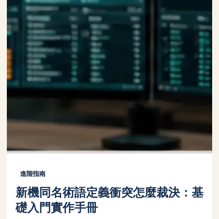
進階指南
新機同名術語定義衝突怎麼裁決：基
礎入門實作手冊