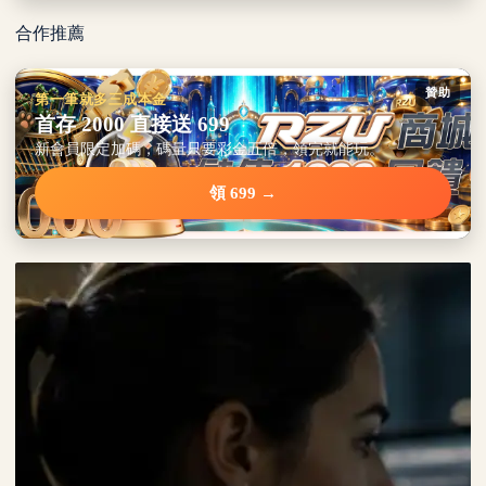
合作推薦
贊助
第一筆就多三成本金
首存 2000 直接送 699
新會員限定加碼，碼量只要彩金五倍，領完就能玩。
領 699 →