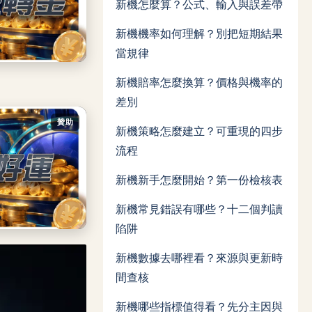
新機怎麼算？公式、輸入與誤差帶
新機機率如何理解？別把短期結果
當規律
新機賠率怎麼換算？價格與機率的
差別
贊助
新機策略怎麼建立？可重現的四步
流程
新機新手怎麼開始？第一份檢核表
新機常見錯誤有哪些？十二個判讀
陷阱
新機數據去哪裡看？來源與更新時
間查核
新機哪些指標值得看？先分主因與