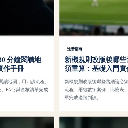
進階指南
30 分鐘閱讀地
新機規則改版後哪些
實作手冊
須重算：基礎入門實
分鐘閱讀地圖，用四步流程、
新機規則改版後哪些舊結論必
、FAQ 與查核清單完成
流程、兩組數字案例、比較表、F
單完成進階判讀。