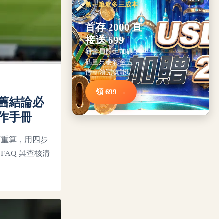
第一筆就多三成本
金
首存 2000 直
接送 699
新會員限定加碼，
碼量只要彩金五
倍，領完就能玩。
領 699 →
舊結論必
作手冊
須重算，用四步
AQ 與查核清