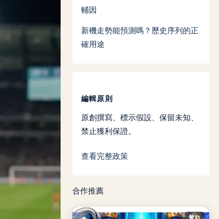
輔因
新機走勢能預測嗎？歷史序列的正
確用途
編輯原則
原創撰寫、標示假設、保留未知、
禁止獲利保證。
查看完整政策
合作推薦
贊助