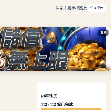
探索
主題
專欄
關於
切換深色
贊助
內容進度
112 / 112 篇已完成