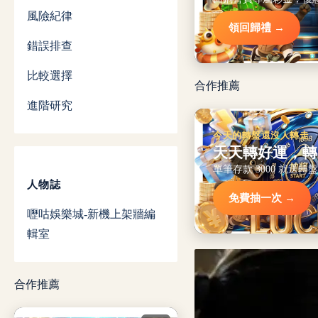
風險紀律
領回歸禮 →
錯誤排查
比較選擇
合作推薦
進階研究
今天的轉盤還沒人轉走
天天轉好運，轉
單筆存款 3000 就送轉
人物誌
免費抽一次 →
嚦咕娛樂城-新機上架牆編
輯室
合作推薦