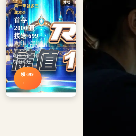
贊助
第一筆就多三
成本金
首存
2000 直
接送 699
新會員限定加
碼，碼量只要
彩金五倍，領
完就能玩。
領 699
→