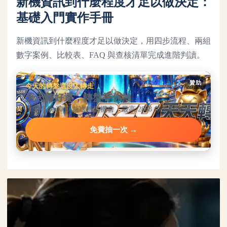
新機資訊到什麼程度才足以做決定：
基礎入門實作手冊
新機資訊到什麼程度才足以做決定，用四步流程、兩組
數字案例、比較表、FAQ 與查核清單完成進階判讀。
贊助
今天的轉盤還沒人轉走
天天轉好運，轉盤等你抽
單筆存款 3000 就送轉盤機會，最高 2888 每天都能中。
免費抽一次 →