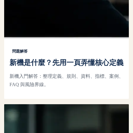
問題解答
新機是什麼？先用一頁弄懂核心定義
新機入門解答：整理定義、規則、資料、指標、案例、
FAQ 與風險界線。