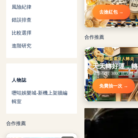
風險紀律
去搶紅包 →
錯誤排查
比較選擇
合作推薦
進階研究
今天的轉盤還沒人轉走
天天轉好運，轉
單筆存款 3000 就送轉
人物誌
免費抽一次 →
嚦咕娛樂城-新機上架牆編
輯室
合作推薦