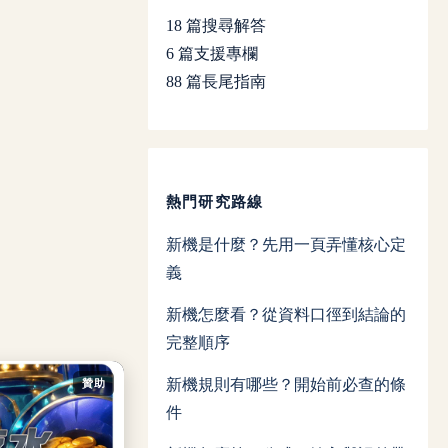
18 篇搜尋解答
6 篇支援專欄
88 篇長尾指南
熱門研究路線
新機是什麼？先用一頁弄懂核心定
義
新機怎麼看？從資料口徑到結論的
完整順序
新機規則有哪些？開始前必查的條
贊助
件