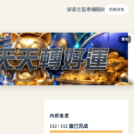
探索
主題
專欄
關於
切換深色
贊助
內容進度
112 / 112 篇已完成