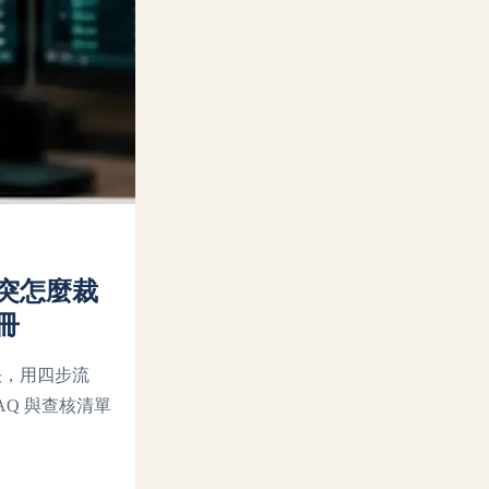
突怎麼裁
冊
決，用四步流
Q 與查核清單