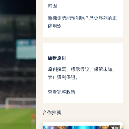
輔因
新機走勢能預測嗎？歷史序列的正
確用途
編輯原則
原創撰寫、標示假設、保留未知、
禁止獲利保證。
查看完整政策
合作推薦
贊助