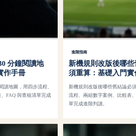
進階指南
30 分鐘閱讀地
新機規則改版後哪些
實作手冊
須重算：基礎入門實
分鐘閱讀地圖，用四步流程、
新機規則改版後哪些舊結論必
、FAQ 與查核清單完成
流程、兩組數字案例、比較表、F
單完成進階判讀。