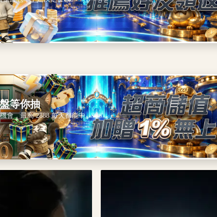
盤等你抽
盤機會，最高 2888 每天都能中。