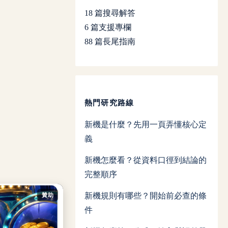
18 篇搜尋解答
6 篇支援專欄
88 篇長尾指南
熱門研究路線
新機是什麼？先用一頁弄懂核心定
義
新機怎麼看？從資料口徑到結論的
完整順序
新機規則有哪些？開始前必查的條
贊助
件