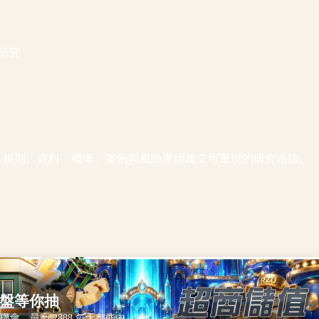
篇研究
、規則、資料、機率、案例與風險界線建立可重現的研究路線。
盤等你抽
盤機會，最高 2888 每天都能中。