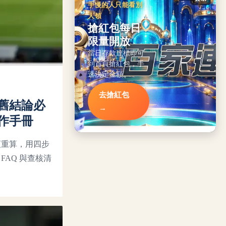
手慢的人只能看別
人領
搶紅包每日
限量開放
當日存款達標即可
到首頁搶紅包，手
速決定金額。
去搶紅包
舊結論必
→
作手冊
須重算，用四步
AQ 與查核清