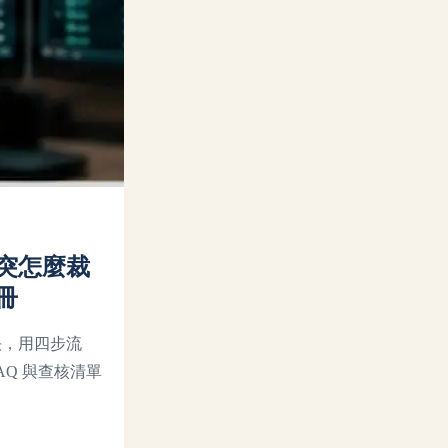
突怎麼裁
冊
決，用四步流
Q 與查核清單