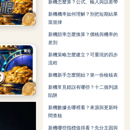
新機怎麼算？公式、輸入與誤差帶
新機機率如何理解？別把短期結果
當規律
新機賠率怎麼換算？價格與機率的
差別
贊助
新機策略怎麼建立？可重現的四步
流程
新機新手怎麼開始？第一份檢核表
新機常見錯誤有哪些？十二個判讀
陷阱
新機數據去哪裡看？來源與更新時
間查核
新機哪些指標值得看？先分主因與