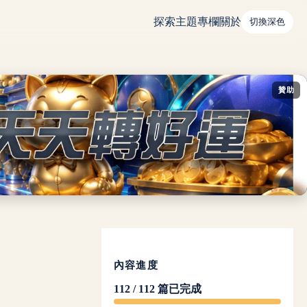
探索
主題
專欄
關於
切換深色
贊助
內容進度
112 / 112 篇已完成