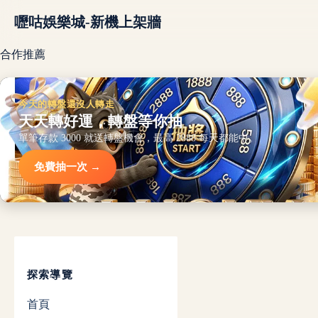
嚦咕娛樂城-新機上架牆
合作推薦
今天的轉盤還沒人轉走
天天轉好運，轉盤等你抽
單筆存款 3000 就送轉盤機會，最高 2888 每天都能中。
免費抽一次 →
探索導覽
首頁