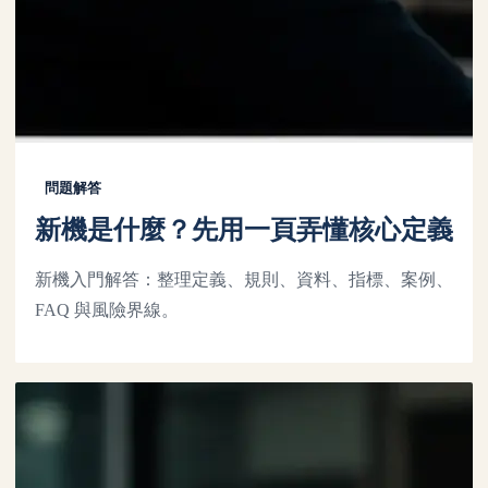
問題解答
新機是什麼？先用一頁弄懂核心定義
新機入門解答：整理定義、規則、資料、指標、案例、
FAQ 與風險界線。