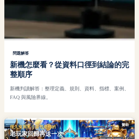
問題解答
新機怎麼看？從資料口徑到結論的完
整順序
新機判讀解答：整理定義、規則、資料、指標、案例、
FAQ 與風險界線。
贊助
很久沒回來？這包是你的
老玩家回歸再送一次