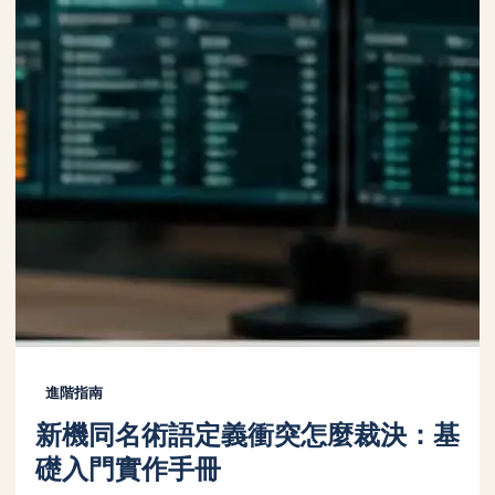
進階指南
新機同名術語定義衝突怎麼裁決：基
礎入門實作手冊