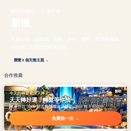
機率與風險 · 112 篇研究
新機
不靠口號，從定義、規則、資料、機率、案例與風險
界線建立可重現的研究路線。
瀏覽 8 個完整主題 →
合作推薦
贊助
今天的轉盤還沒人轉走
天天轉好運，轉盤等你抽
單筆存款 3000 就送轉盤機會，最高 2888 每天都能中。
免費抽一次 →