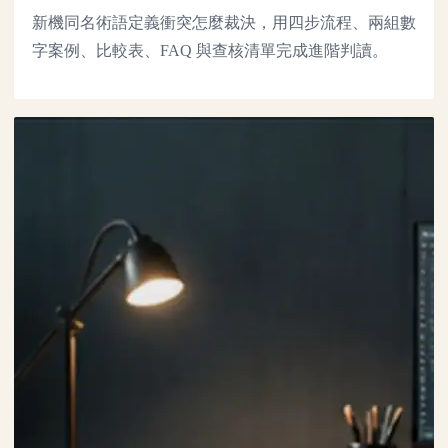
新機同名術語定義衝突怎麼裁決，用四步流程、兩組數
字案例、比較表、FAQ 與查核清單完成進階判讀。