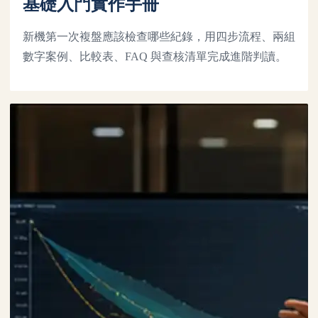
基礎入門實作手冊
新機第一次複盤應該檢查哪些紀錄，用四步流程、兩組
數字案例、比較表、FAQ 與查核清單完成進階判讀。