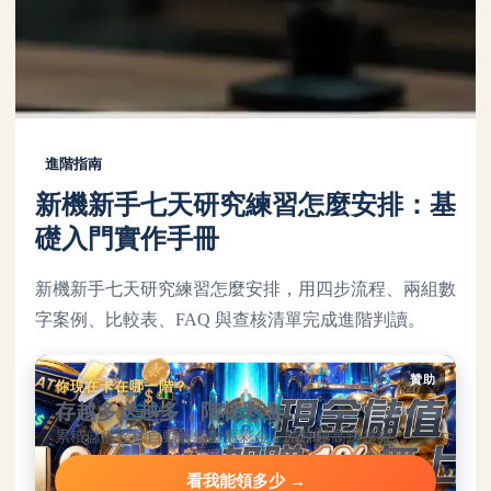
進階指南
新機新手七天研究練習怎麼安排：基
礎入門實作手冊
新機新手七天研究練習怎麼安排，用四步流程、兩組數
字案例、比較表、FAQ 與查核清單完成進階判讀。
贊助
你現在卡在哪一階？
存越多送越多，階梯彩金
累積儲值達標自動解鎖對應彩金，階梯越高送越狠。
看我能領多少 →