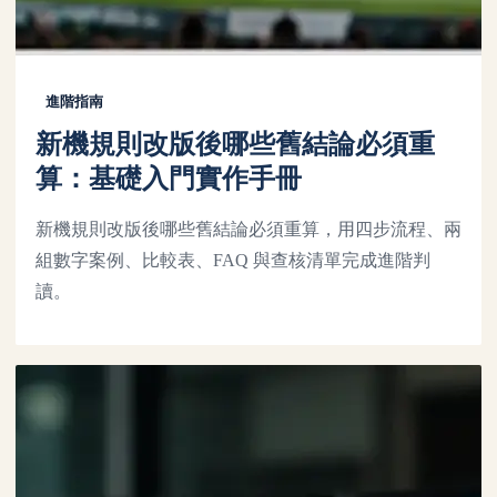
進階指南
新機規則改版後哪些舊結論必須重
算：基礎入門實作手冊
新機規則改版後哪些舊結論必須重算，用四步流程、兩
組數字案例、比較表、FAQ 與查核清單完成進階判
讀。