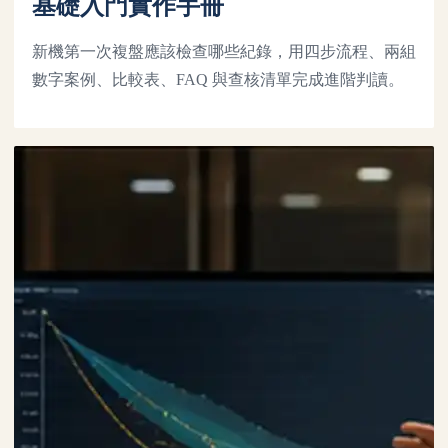
基礎入門實作手冊
新機第一次複盤應該檢查哪些紀錄，用四步流程、兩組
數字案例、比較表、FAQ 與查核清單完成進階判讀。