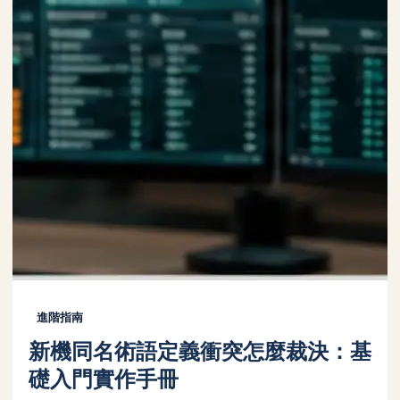
進階指南
新機同名術語定義衝突怎麼裁決：基
礎入門實作手冊