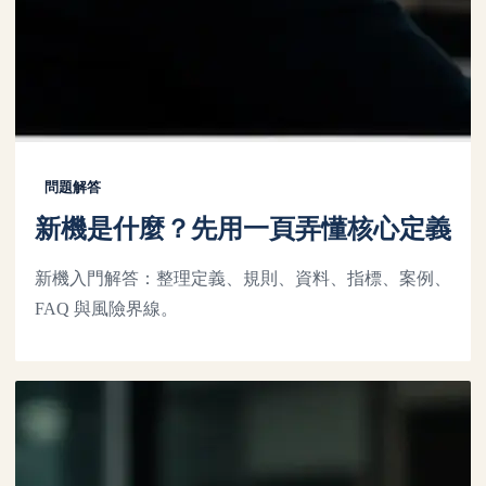
問題解答
新機是什麼？先用一頁弄懂核心定義
新機入門解答：整理定義、規則、資料、指標、案例、
FAQ 與風險界線。