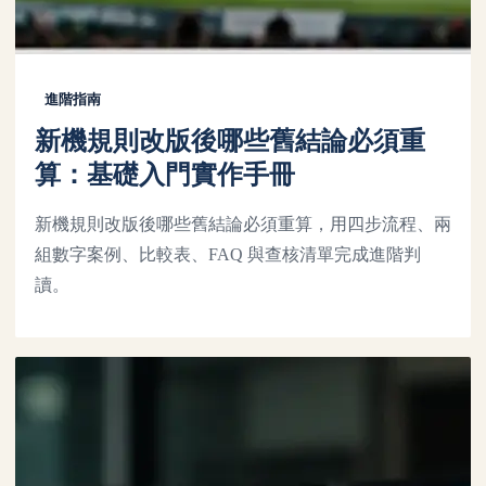
進階指南
新機規則改版後哪些舊結論必須重
算：基礎入門實作手冊
新機規則改版後哪些舊結論必須重算，用四步流程、兩
組數字案例、比較表、FAQ 與查核清單完成進階判
讀。