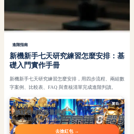
進階指南
新機新手七天研究練習怎麼安排：基
礎入門實作手冊
新機新手七天研究練習怎麼安排，用四步流程、兩組數
字案例、比較表、FAQ 與查核清單完成進階判讀。
贊助
手慢的人只能看別人領
搶紅包每日限量開放
當日存款達標即可到首頁搶紅包，手速決定金額。
去搶紅包 →