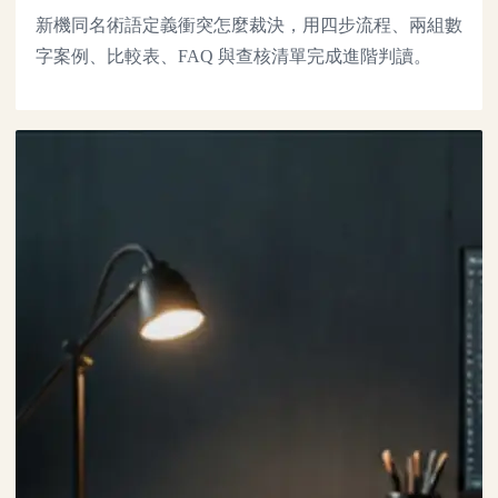
新機同名術語定義衝突怎麼裁決，用四步流程、兩組數
字案例、比較表、FAQ 與查核清單完成進階判讀。