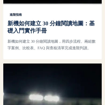
進階指南
新機如何建立 30 分鐘閱讀地圖：基
礎入門實作手冊
新機如何建立 30 分鐘閱讀地圖，用四步流程、兩組數
字案例、比較表、FAQ 與查核清單完成進階判讀。