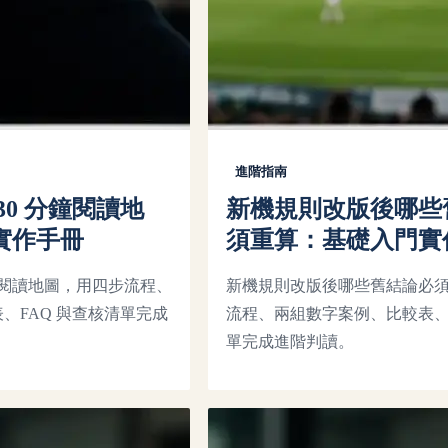
進階指南
30 分鐘閱讀地
新機規則改版後哪些
實作手冊
須重算：基礎入門實
分鐘閱讀地圖，用四步流程、
新機規則改版後哪些舊結論必
、FAQ 與查核清單完成
流程、兩組數字案例、比較表、F
單完成進階判讀。