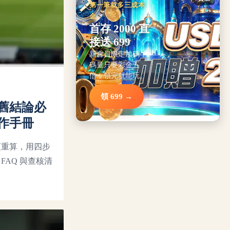
第一筆就多三成本
金
首存 2000 直
接送 699
新會員限定加碼，
碼量只要彩金五
倍，領完就能玩。
領 699 →
舊結論必
作手冊
須重算，用四步
AQ 與查核清