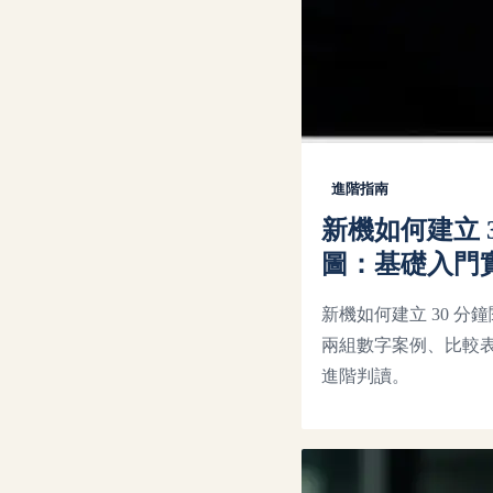
進階指南
新機如何建立 
圖：基礎入門
新機如何建立 30 
兩組數字案例、比較表
進階判讀。