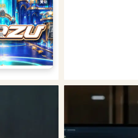
贊助
你的
送
優
問