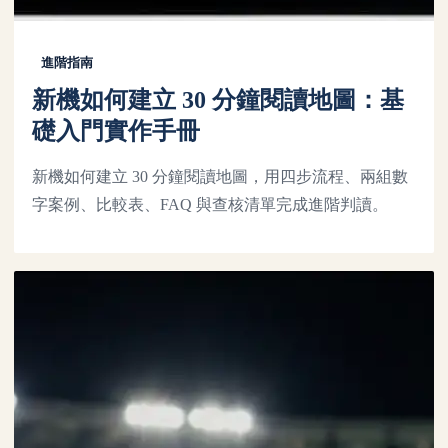
進階指南
新機如何建立 30 分鐘閱讀地圖：基
礎入門實作手冊
新機如何建立 30 分鐘閱讀地圖，用四步流程、兩組數
字案例、比較表、FAQ 與查核清單完成進階判讀。