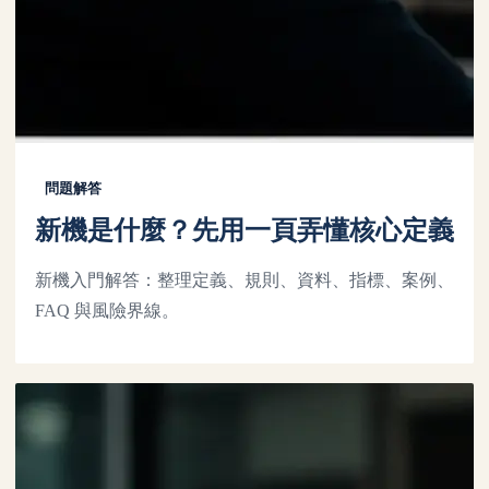
問題解答
新機是什麼？先用一頁弄懂核心定義
新機入門解答：整理定義、規則、資料、指標、案例、
FAQ 與風險界線。