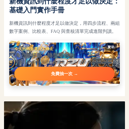
新機資訊到什麼程度才足以做決定：
基礎入門實作手冊
新機資訊到什麼程度才足以做決定，用四步流程、兩組
數字案例、比較表、FAQ 與查核清單完成進階判讀。
贊助
今天的轉盤還沒人轉走
天天轉好運，轉盤等你抽
單筆存款 3000 就送轉盤機會，最高 2888 每天都能中。
免費抽一次 →