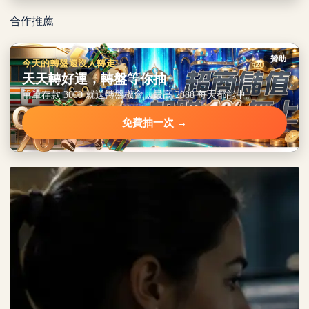
合作推薦
贊助
今天的轉盤還沒人轉走
天天轉好運，轉盤等你抽
單筆存款 3000 就送轉盤機會，最高 2888 每天都能中。
免費抽一次 →