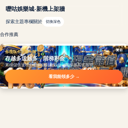
嚦咕娛樂城-新機上架牆
探索
主題
專欄
關於
切換深色
合作推薦
贊助
你現在卡在哪一階？
存越多送越多，階梯彩金
累積儲值達標自動解鎖對應彩金，階梯越高送越狠。
看我能領多少 →