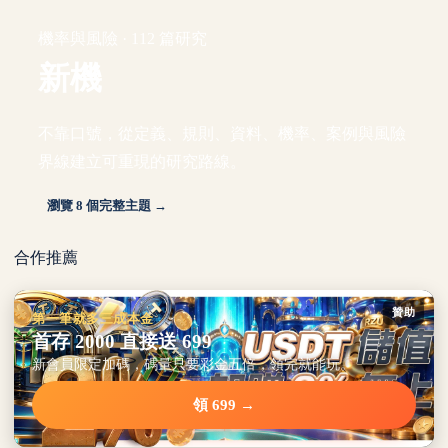
機率與風險 · 112 篇研究
新機
不靠口號，從定義、規則、資料、機率、案例與風險
界線建立可重現的研究路線。
瀏覽 8 個完整主題 →
合作推薦
贊助
第一筆就多三成本金
首存 2000 直接送 699
新會員限定加碼，碼量只要彩金五倍，領完就能玩。
領 699 →